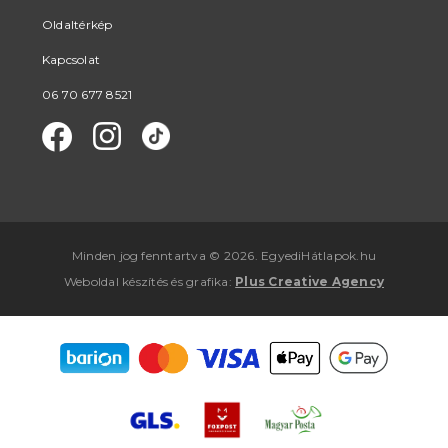
Oldaltérkép
Kapcsolat
06 70 677 8521
Minden jog fenntartva © 2026. EgyediHátlapok.hu
Weboldal készítés
és
grafika
:
Plus Creative Agency