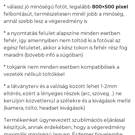
* válassz jó minőségű fotót, legalább
800×500 pixel
felbontásút, természetesen minél jobb a minőség,
annál szebb lesz a végeredmény is
* a nyomtatási felület alapszíne minden esetben
fehér, így amennyiben nem töltöd ki a fotóval az
egész felületet, akkor a kész tokon is fehér rész fog
maradni (bővebb infó a súgóban)
* tokjaink nem minden esetben kompatibilisek a
vezeték nélküli töltőkkel
* a látványterv és a valóság között lehet 1-2mm
eltérés, ezért a lényeges részek (arc, szöveg…) ne
kerüljön közvetlenül a szélekre és a kivágások mellé
(kamera, töltő, headset kivágások)
Termékeinket úgynevezett szublimációs eljárással
készítjük, annak érdekében, hogy a végeredmény
maximális minőségű legyen. Érdemes figyelembe