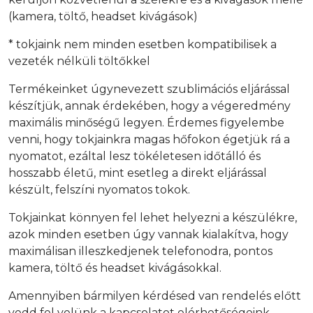
(kamera, töltő, headset kivágások)
* tokjaink nem minden esetben kompatibilisek a
vezeték nélküli töltőkkel
Termékeinket úgynevezett szublimációs eljárással
készítjük, annak érdekében, hogy a végeredmény
maximális minőségű legyen. Érdemes figyelembe
venni, hogy tokjainkra magas hőfokon égetjük rá a
nyomatot, ezáltal lesz tökéletesen időtálló és
hosszabb életű, mint esetleg a direkt eljárással
készült, felszíni nyomatos tokok.
Tokjainkat könnyen fel lehet helyezni a készülékre,
azok minden esetben úgy vannak kialakítva, hogy
maximálisan illeszkedjenek telefonodra, pontos
kamera, töltő és headset kivágásokkal.
Amennyiben bármilyen kérdésed van rendelés előtt
vedd fel velünk a kapcsolatot elérhetőségeink