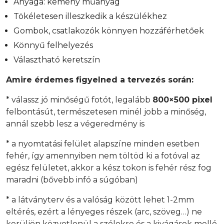
Anyaga: kemény műanyag
Tökéletesen illeszkedik a készülékhez
Gombok, csatlakozók könnyen hozzáférhetőek
Könnyű felhelyezés
Választható keretszín
Amire érdemes figyelned a tervezés során:
* válassz jó minőségű fotót, legalább
800×500 pixel
felbontásút, természetesen minél jobb a minőség,
annál szebb lesz a végeredmény is
* a nyomtatási felület alapszíne minden esetben
fehér, így amennyiben nem töltöd ki a fotóval az
egész felületet, akkor a kész tokon is fehér rész fog
maradni (bővebb infó a súgóban)
* a látványterv és a valóság között lehet 1-2mm
eltérés, ezért a lényeges részek (arc, szöveg…) ne
kerüljön közvetlenül a szélekre és a kivágások mellé