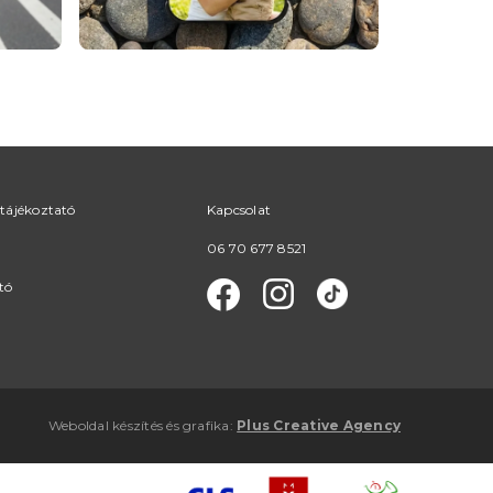
tájékoztató
Kapcsolat
06 70 677 8521
tó
Weboldal készítés
és
grafika
:
Plus Creative Agency