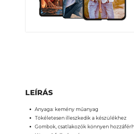
LEÍRÁS
Anyaga: kemény műanyag
Tökéletesen illeszkedik a készülékhez
Gombok, csatlakozók könnyen hozzáfér