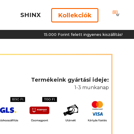
(0)
SHINX
Kollekciók
15.000 Forint felett ingyenes kiszállítás!
Termékeink gyártási ideje:
1-3 munkanap