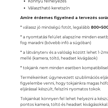
Könnyű felhelyezés
Választható keretszín
Amire érdemes figyelned a tervezés sorá
* válassz jó minőségű fotót, legalább
800×500
* a nyomtatási felület alapszíne minden esetb
fog maradni (bővebb infó a súgóban)
* a látványterv és a valóság között lehet 1-2
mellé (kamera, töltő, headset kivágások)
* tokjaink nem minden esetben kompatibilisek
Termékeinket úgynevezett szublimációs eljá
figyelembe venni, hogy tokjainkra magas hőfok
eljárással készült, felszíni nyomatos tokok.
Tokjainkat könnyen fel lehet helyezni a kész
pontos kamera, töltő és headset kivágásokkal