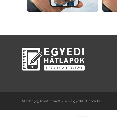
Minden jog fenntartva © 2026. EgyediHátlapok.hu