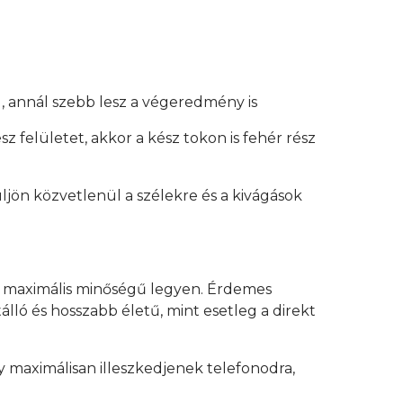
, annál szebb lesz a végeredmény is
z felületet, akkor a kész tokon is fehér rész
üljön közvetlenül a szélekre és a kivágások
y maximális minőségű legyen. Érdemes
lló és hosszabb életű, mint esetleg a direkt
 maximálisan illeszkedjenek telefonodra,