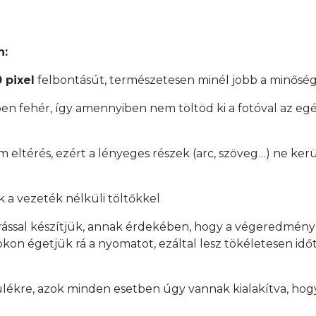
n:
 pixel
felbontásút, természetesen minél jobb a minőség
en fehér, így amennyiben nem töltöd ki a fotóval az egés
mm eltérés, ezért a lényeges részek (arc, szöveg…) ne ker
 a vezeték nélküli töltőkkel
rással készítjük, annak érdekében, hogy a végeredmén
on égetjük rá a nyomatot, ezáltal lesz tökéletesen időtá
ülékre, azok minden esetben úgy vannak kialakítva, hogy
.