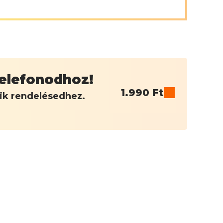
 telefonodhoz!
1.990
Ft
dik rendelésedhez.