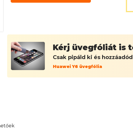
Kérj üvegfóliát is
Csak pipáld ki és hozzáadó
Huawei Y6 üvegfólia
hetőek