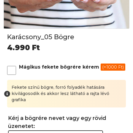
Karácsony_05 Bögre
4.990
Ft
Mágikus fekete bögrére kérem
(+1000 Ft)
Fekete színű bögre, forró folyadék hatására
kivilágosodik és akkor lesz látható a rajta lévő
grafika
Kérj a bögrére nevet vagy egy rövid
üzenetet: