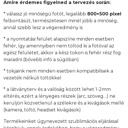
Amire érdemes figyelned a tervezés során:
* válassz jó minőségű fotót, legalább
800×500 pixel
felbontásút, természetesen minél jobb a minőség,
annál szebb lesz a végeredmény is
* a nyomtatási felület alapszíne minden esetben
fehér, így amennyiben nem töltöd ki a fotóval az
egész felületet, akkor a kész tokon is fehér rész fog
maradni (bővebb infó a súgóban)
* tokjaink nem minden esetben kompatibilisek a
vezeték nélküli töltőkkel
* a látványterv és a valóság között lehet 1-2mm
eltérés, ezért a lényeges részek (arc, szöveg…) ne
kerüljön közvetlenül a szélekre és a kivágások mellé
(kamera, töltő, headset kivágások)
Termékeinket úgynevezett szublimációs eljárással