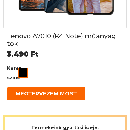
Lenovo A7010 (K4 Note) műanyag
tok
3.490
Ft
Keret
színe:
MEGTERVEZEM MOST
Termékeink gyártási ideje: