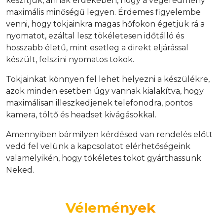
készítjük, annak érdekében, hogy a végeredmény
maximális minőségű legyen. Érdemes figyelembe
venni, hogy tokjainkra magas hőfokon égetjük rá a
nyomatot, ezáltal lesz tökéletesen időtálló és
hosszabb életű, mint esetleg a direkt eljárással
készült, felszíni nyomatos tokok.
Tokjainkat könnyen fel lehet helyezni a készülékre,
azok minden esetben úgy vannak kialakítva, hogy
maximálisan illeszkedjenek telefonodra, pontos
kamera, töltő és headset kivágásokkal.
Amennyiben bármilyen kérdésed van rendelés előtt
vedd fel velünk a kapcsolatot elérhetőségeink
valamelyikén, hogy tökéletes tokot gyárthassunk
Neked.
Vélemények