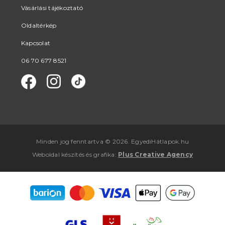
Vásárlási tájékoztató
Oldaltérkép
Kapcsolat
06 70 677 8521
Minden jog fenntartva © 2026. EgyediHátlapok.hu
Weboldal készítés
és
grafika
:
Plus Creative Agency