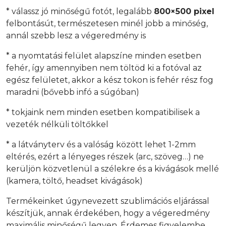
* válassz jó minőségű fotót, legalább
800×500 pixel
felbontásút, természetesen minél jobb a minőség,
annál szebb lesz a végeredmény is
* a nyomtatási felület alapszíne minden esetben
fehér, így amennyiben nem töltöd ki a fotóval az
egész felületet, akkor a kész tokon is fehér rész fog
maradni (bővebb infó a súgóban)
* tokjaink nem minden esetben kompatibilisek a
vezeték nélküli töltőkkel
* a látványterv és a valóság között lehet 1-2mm
eltérés, ezért a lényeges részek (arc, szöveg…) ne
kerüljön közvetlenül a szélekre és a kivágások mellé
(kamera, töltő, headset kivágások)
Termékeinket úgynevezett szublimációs eljárással
készítjük, annak érdekében, hogy a végeredmény
maximális minőségű legyen. Érdemes figyelembe