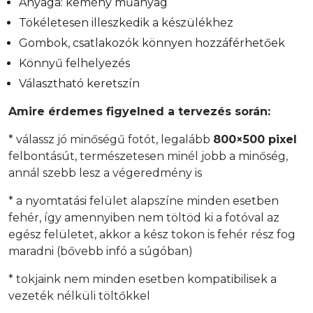
Anyaga: kemény műanyag
Tökéletesen illeszkedik a készülékhez
Gombok, csatlakozók könnyen hozzáférhetőek
Könnyű felhelyezés
Választható keretszín
Amire érdemes figyelned a tervezés során:
* válassz jó minőségű fotót, legalább
800×500 pixel
felbontásút, természetesen minél jobb a minőség,
annál szebb lesz a végeredmény is
* a nyomtatási felület alapszíne minden esetben
fehér, így amennyiben nem töltöd ki a fotóval az
egész felületet, akkor a kész tokon is fehér rész fog
maradni (bővebb infó a súgóban)
* tokjaink nem minden esetben kompatibilisek a
vezeték nélküli töltőkkel