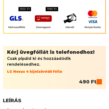
Kérj üvegfóliát is telefonodhoz!
Csak pipáld ki és hozzáadódik
rendelésedhez.
LG Nexus 4 kijelzővédő fólia
490
Ft
LEÍRÁS