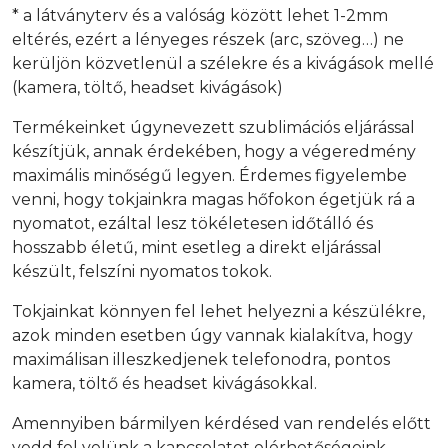
* a látványterv és a valóság között lehet 1-2mm
eltérés, ezért a lényeges részek (arc, szöveg…) ne
kerüljön közvetlenül a szélekre és a kivágások mellé
(kamera, töltő, headset kivágások)
Termékeinket úgynevezett szublimációs eljárással
készítjük, annak érdekében, hogy a végeredmény
maximális minőségű legyen. Érdemes figyelembe
venni, hogy tokjainkra magas hőfokon égetjük rá a
nyomatot, ezáltal lesz tökéletesen időtálló és
hosszabb életű, mint esetleg a direkt eljárással
készült, felszíni nyomatos tokok.
Tokjainkat könnyen fel lehet helyezni a készülékre,
azok minden esetben úgy vannak kialakítva, hogy
maximálisan illeszkedjenek telefonodra, pontos
kamera, töltő és headset kivágásokkal.
Amennyiben bármilyen kérdésed van rendelés előtt
vedd fel velünk a kapcsolatot elérhetőségeink