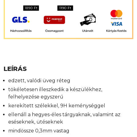
LEÍRÁS
edzett, valódi üveg réteg
tökéletesen illeszkedik a készülékhez,
felhelyezése egyszerű
kerekített szélekkel, 9H keménységgel
ellenáll a hegyes-éles tárgyaknak, valamint az
eséseknek, ütéseknek
mindössze 0,3mm vastag