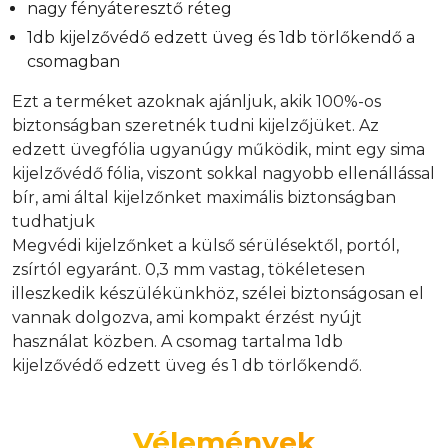
nagy fényáteresztő réteg
1db kijelzővédő edzett üveg és 1db törlőkendő a
csomagban
Ezt a terméket azoknak ajánljuk, akik 100%-os
biztonságban szeretnék tudni kijelzőjüket. Az
edzett üvegfólia ugyanúgy működik, mint egy sima
kijelzővédő fólia, viszont sokkal nagyobb ellenállással
bír, ami által kijelzőnket maximális biztonságban
tudhatjuk
Megvédi kijelzőnket a külső sérülésektől, portól,
zsírtól egyaránt. 0,3 mm vastag, tökéletesen
illeszkedik készülékünkhöz, szélei biztonságosan el
vannak dolgozva, ami kompakt érzést nyújt
használat közben. A csomag tartalma 1db
kijelzővédő edzett üveg és 1 db törlőkendő.
Vélemények