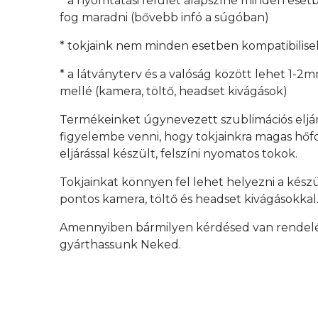
* a nyomtatási felület alapszíne minden esetb
fog maradni (bővebb infó a súgóban)
* tokjaink nem minden esetben kompatibilisek
* a látványterv és a valóság között lehet 1-2
mellé (kamera, töltő, headset kivágások)
Termékeinket úgynevezett szublimációs eljá
figyelembe venni, hogy tokjainkra magas hőfok
eljárással készült, felszíni nyomatos tokok.
Tokjainkat könnyen fel lehet helyezni a kész
pontos kamera, töltő és headset kivágásokkal
Amennyiben bármilyen kérdésed van rendelés 
gyárthassunk Neked.