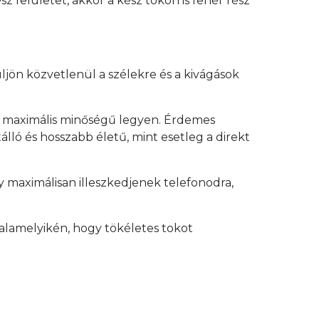
z felületet, akkor a kész tokon is fehér rész
üljön közvetlenül a szélekre és a kivágások
y maximális minőségű legyen. Érdemes
lló és hosszabb életű, mint esetleg a direkt
 maximálisan illeszkedjenek telefonodra,
alamelyikén, hogy tökéletes tokot