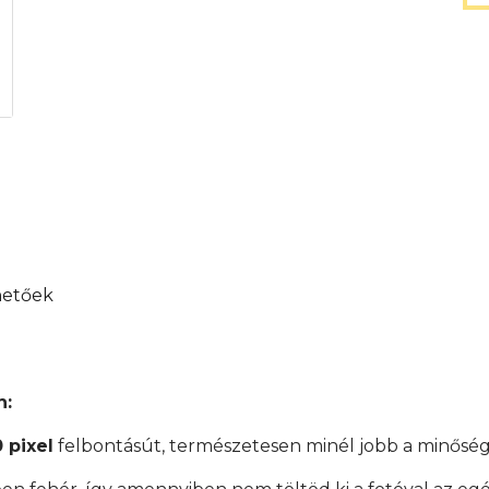
hetőek
n:
 pixel
felbontásút, természetesen minél jobb a minőség