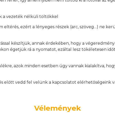
en fehér, így amennyiben nem töltöd ki a fotóval az egés
 a vezeték nélküli töltőkkel
mm eltérés, ezért a lényeges részek (arc, szöveg…) ne ker
rással készítjük, annak érdekében, hogy a végeredmén
on égetjük rá a nyomatot, ezáltal lesz tökéletesen időtá
ülékre, azok minden esetben úgy vannak kialakítva, hogy
.
előtt vedd fel velünk a kapcsolatot elérhetőségeink v
Vélemények