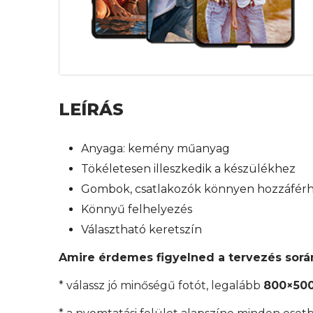
LEÍRÁS
Anyaga: kemény műanyag
Tökéletesen illeszkedik a készülékhez
Gombok, csatlakozók könnyen hozzáfér
Könnyű felhelyezés
Választható keretszín
Amire érdemes figyelned a tervezés sorá
* válassz jó minőségű fotót, legalább
800×500