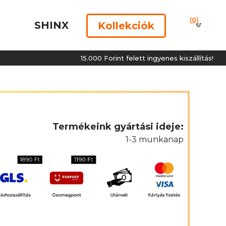
(0)
SHINX
Kollekciók
15.000 Forint felett ingyenes kiszállítás!
Termékeink gyártási ideje:
1-3 munkanap