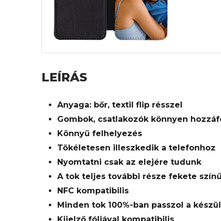
LEÍRÁS
Anyaga: bőr, textil flip résszel
Gombok, csatlakozók könnyen hozzáf
Könnyű felhelyezés
Tökéletesen illeszkedik a telefonhoz
Nyomtatni csak az elejére tudunk
A tok teljes további része fekete szín
NFC kompatibilis
Minden tok 100%-ban passzol a készü
Kijelző fóliával kompatibilis