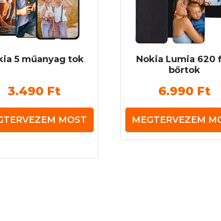
kia 5 műanyag tok
Nokia Lumia 620 f
bőrtok
3.490
Ft
6.990
Ft
GTERVEZEM MOST
MEGTERVEZEM M
knek
ja
tok