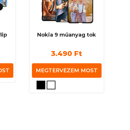
lip
Nokia 9 műanyag tok
3.490
Ft
OST
MEGTERVEZEM MOST
Ennek
a
terméknek
több
variációja
van.
A
változatok