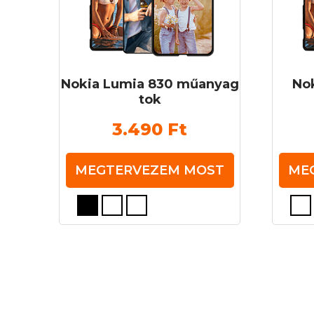
Nokia Lumia 830 műanyag
No
tok
3.490
Ft
MEGTERVEZEM MOST
ME
Ennek
Ennek
a
a
terméknek
termé
több
több
variációja
variáció
van.
van.
A
A
változatok
változa