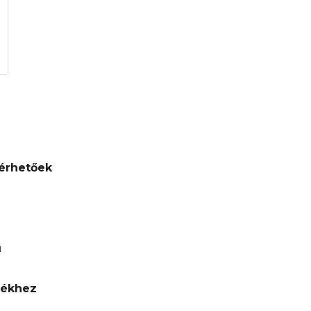
érhetőek
ű
lékhez