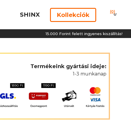
(0)
SHINX
Kollekciók
15.000 Forint felett ingyenes kiszállítás!
Termékeink gyártási ideje:
1-3 munkanap