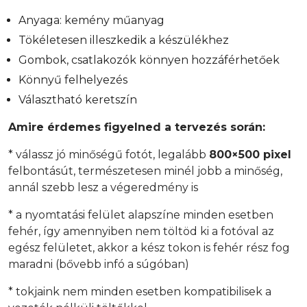
Anyaga: kemény műanyag
Tökéletesen illeszkedik a készülékhez
Gombok, csatlakozók könnyen hozzáférhetőek
Könnyű felhelyezés
Választható keretszín
Amire érdemes figyelned a tervezés során:
* válassz jó minőségű fotót, legalább
800×500 pixel
felbontásút, természetesen minél jobb a minőség,
annál szebb lesz a végeredmény is
* a nyomtatási felület alapszíne minden esetben
fehér, így amennyiben nem töltöd ki a fotóval az
egész felületet, akkor a kész tokon is fehér rész fog
maradni (bővebb infó a súgóban)
* tokjaink nem minden esetben kompatibilisek a