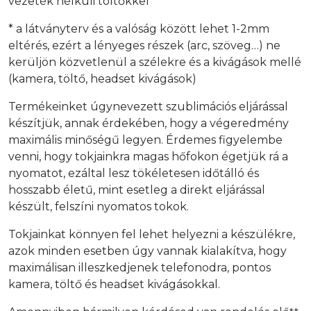
vezeték nélküli töltőkkel
* a látványterv és a valóság között lehet 1-2mm
eltérés, ezért a lényeges részek (arc, szöveg…) ne
kerüljön közvetlenül a szélekre és a kivágások mellé
(kamera, töltő, headset kivágások)
Termékeinket úgynevezett szublimációs eljárással
készítjük, annak érdekében, hogy a végeredmény
maximális minőségű legyen. Érdemes figyelembe
venni, hogy tokjainkra magas hőfokon égetjük rá a
nyomatot, ezáltal lesz tökéletesen időtálló és
hosszabb életű, mint esetleg a direkt eljárással
készült, felszíni nyomatos tokok.
Tokjainkat könnyen fel lehet helyezni a készülékre,
azok minden esetben úgy vannak kialakítva, hogy
maximálisan illeszkedjenek telefonodra, pontos
kamera, töltő és headset kivágásokkal.