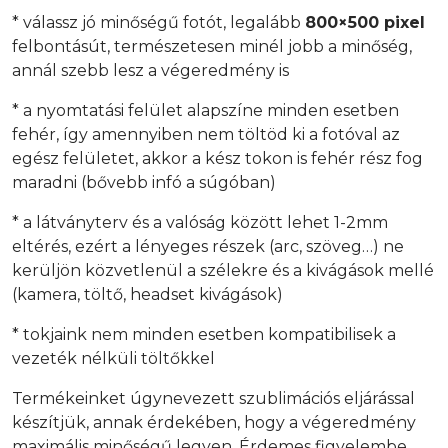
* válassz jó minőségű fotót, legalább
800×500 pixel
felbontásút, természetesen minél jobb a minőség,
annál szebb lesz a végeredmény is
* a nyomtatási felület alapszíne minden esetben
fehér, így amennyiben nem töltöd ki a fotóval az
egész felületet, akkor a kész tokon is fehér rész fog
maradni (bővebb infó a súgóban)
* a látványterv és a valóság között lehet 1-2mm
eltérés, ezért a lényeges részek (arc, szöveg…) ne
kerüljön közvetlenül a szélekre és a kivágások mellé
(kamera, töltő, headset kivágások)
* tokjaink nem minden esetben kompatibilisek a
vezeték nélküli töltőkkel
Termékeinket úgynevezett szublimációs eljárással
készítjük, annak érdekében, hogy a végeredmény
maximális minőségű legyen. Érdemes figyelembe