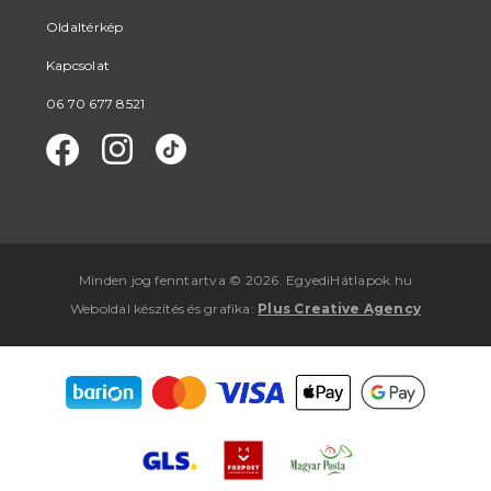
Oldaltérkép
Kapcsolat
06 70 677 8521
Minden jog fenntartva © 2026. EgyediHátlapok.hu
Weboldal készítés
és
grafika
:
Plus Creative Agency