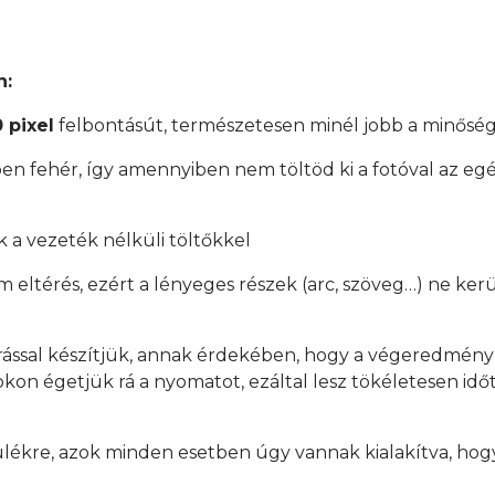
n:
 pixel
felbontásút, természetesen minél jobb a minőség
en fehér, így amennyiben nem töltöd ki a fotóval az egés
 a vezeték nélküli töltőkkel
mm eltérés, ezért a lényeges részek (arc, szöveg…) ne ker
rással készítjük, annak érdekében, hogy a végeredmén
on égetjük rá a nyomatot, ezáltal lesz tökéletesen időtá
ülékre, azok minden esetben úgy vannak kialakítva, hogy
.