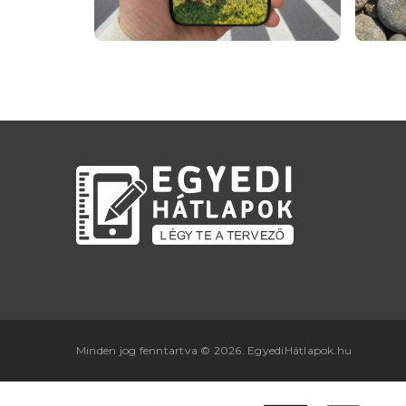
Minden jog fenntartva © 2026. EgyediHátlapok.hu