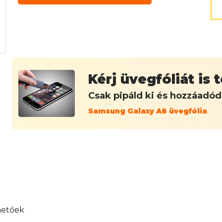
Kérj üvegfóliát is
Csak pipáld ki és hozzáadó
Samsung Galaxy A8 üvegfólia
hetőek