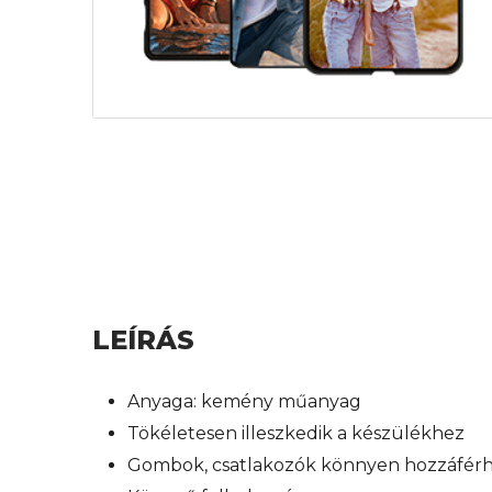
LEÍRÁS
Anyaga: kemény műanyag
Tökéletesen illeszkedik a készülékhez
Gombok, csatlakozók könnyen hozzáfér