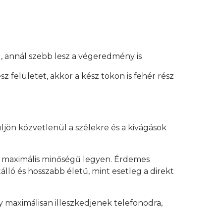
, annál szebb lesz a végeredmény is
z felületet, akkor a kész tokon is fehér rész
üljön közvetlenül a szélekre és a kivágások
y maximális minőségű legyen. Érdemes
lló és hosszabb életű, mint esetleg a direkt
 maximálisan illeszkedjenek telefonodra,