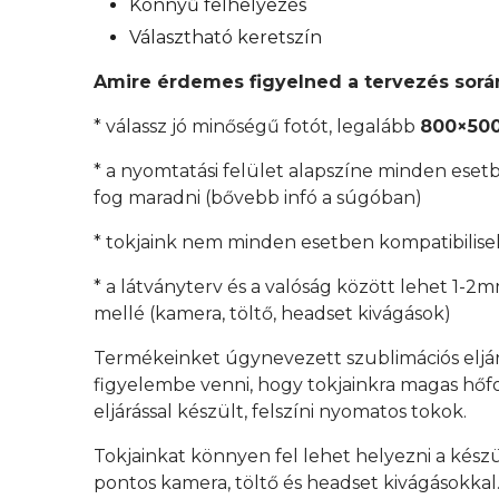
Könnyű felhelyezés
Választható keretszín
Amire érdemes figyelned a tervezés sorá
* válassz jó minőségű fotót, legalább
800×500
* a nyomtatási felület alapszíne minden esetb
fog maradni (bővebb infó a súgóban)
* tokjaink nem minden esetben kompatibilisek
* a látványterv és a valóság között lehet 1-2
mellé (kamera, töltő, headset kivágások)
Termékeinket úgynevezett szublimációs eljá
figyelembe venni, hogy tokjainkra magas hőfok
eljárással készült, felszíni nyomatos tokok.
Tokjainkat könnyen fel lehet helyezni a kész
pontos kamera, töltő és headset kivágásokkal