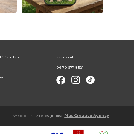
tájékoztató
Kapcsolat
06 70 677 8521
tó
Weboldal készítés
és
grafika
:
Plus Creative Agency