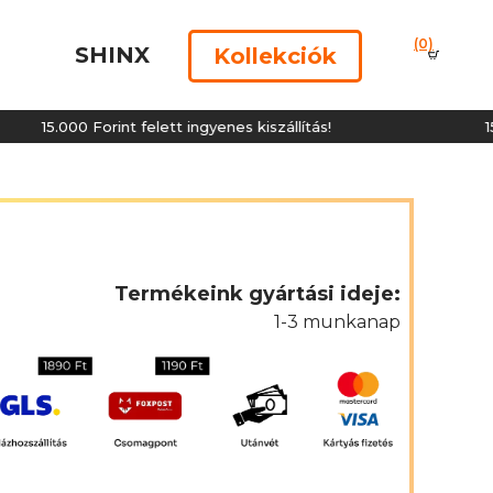
(0)
SHINX
Kollekciók
15.000 Forint felett ingyenes kiszállítás!
15.000 
Termékeink gyártási ideje:
1-3 munkanap