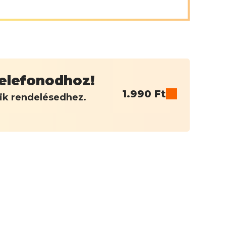
 telefonodhoz!
1.990
Ft
dik rendelésedhez.