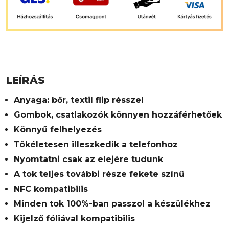
LEÍRÁS
Anyaga: bőr, textil flip résszel
Gombok, csatlakozók könnyen hozzáférhetőek
Könnyű felhelyezés
Tökéletesen illeszkedik a telefonhoz
Nyomtatni csak az elejére tudunk
A tok teljes további része fekete színű
NFC kompatibilis
Minden tok 100%-ban passzol a készülékhez
Kijelző fóliával kompatibilis