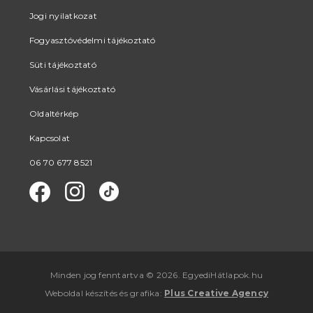
Jogi nyilatkozat
Fogyasztóvédelmi tájékoztató
Süti tájékoztató
Vásárlási tájékoztató
Oldaltérkép
Kapcsolat
06 70 677 8521
Minden jog fenntartva © 2026. EgyediHátlapok.hu
Weboldal készítés
és
grafika
:
Plus Creative Agency