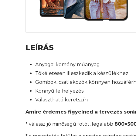
LEÍRÁS
Anyaga: kemény műanyag
Tökéletesen illeszkedik a készülékhez
Gombok, csatlakozók könnyen hozzáfér
Könnyű felhelyezés
Választható keretszín
Amire érdemes figyelned a tervezés sorá
* válassz jó minőségű fotót, legalább
800×500