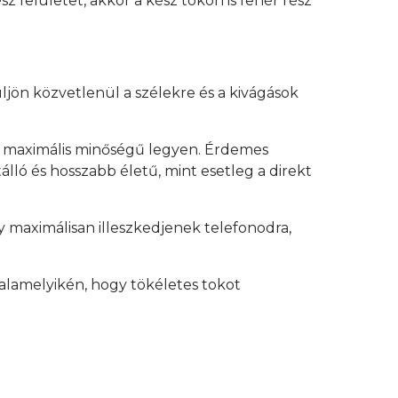
z felületet, akkor a kész tokon is fehér rész
üljön közvetlenül a szélekre és a kivágások
y maximális minőségű legyen. Érdemes
lló és hosszabb életű, mint esetleg a direkt
 maximálisan illeszkedjenek telefonodra,
alamelyikén, hogy tökéletes tokot