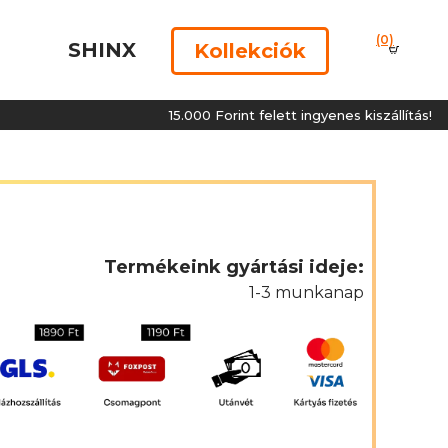
(0)
SHINX
Kollekciók
15.000 Forint felett ingyenes kiszállítás!
Termékeink gyártási ideje:
1-3 munkanap