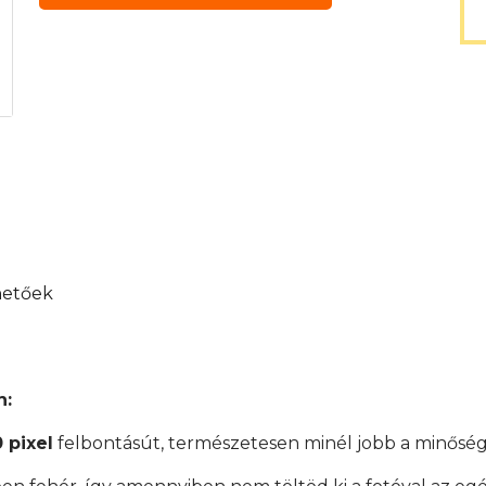
hetőek
n:
 pixel
felbontásút, természetesen minél jobb a minőség