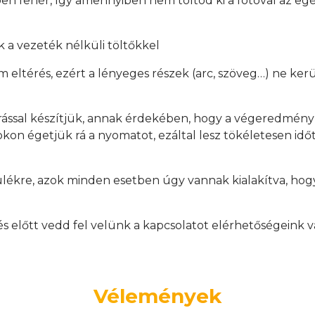
en fehér, így amennyiben nem töltöd ki a fotóval az egés
 a vezeték nélküli töltőkkel
mm eltérés, ezért a lényeges részek (arc, szöveg…) ne ker
rással készítjük, annak érdekében, hogy a végeredmén
on égetjük rá a nyomatot, ezáltal lesz tökéletesen időtá
ülékre, azok minden esetben úgy vannak kialakítva, hogy
.
előtt vedd fel velünk a kapcsolatot elérhetőségeink v
Vélemények