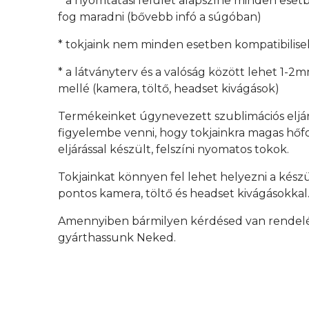
* a nyomtatási felület alapszíne minden esetb
fog maradni (bővebb infó a súgóban)
* tokjaink nem minden esetben kompatibilisek
* a látványterv és a valóság között lehet 1-2
mellé (kamera, töltő, headset kivágások)
Termékeinket úgynevezett szublimációs eljá
figyelembe venni, hogy tokjainkra magas hőfok
eljárással készült, felszíni nyomatos tokok.
Tokjainkat könnyen fel lehet helyezni a kész
pontos kamera, töltő és headset kivágásokkal
Amennyiben bármilyen kérdésed van rendelés 
gyárthassunk Neked.