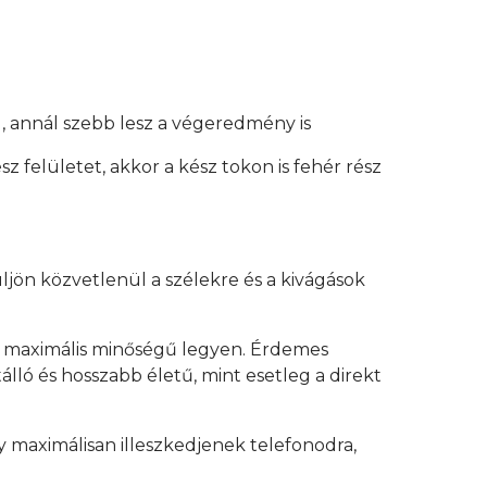
, annál szebb lesz a végeredmény is
z felületet, akkor a kész tokon is fehér rész
üljön közvetlenül a szélekre és a kivágások
y maximális minőségű legyen. Érdemes
lló és hosszabb életű, mint esetleg a direkt
 maximálisan illeszkedjenek telefonodra,