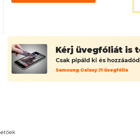
Kérj üvegfóliát is
Csak pipáld ki és hozzáadó
Samsung Galaxy J1 üvegfólia
hetőek