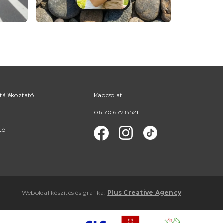
tájékoztató
Kapcsolat
06 70 677 8521
tó
Weboldal készítés
és
grafika
:
Plus Creative Agency