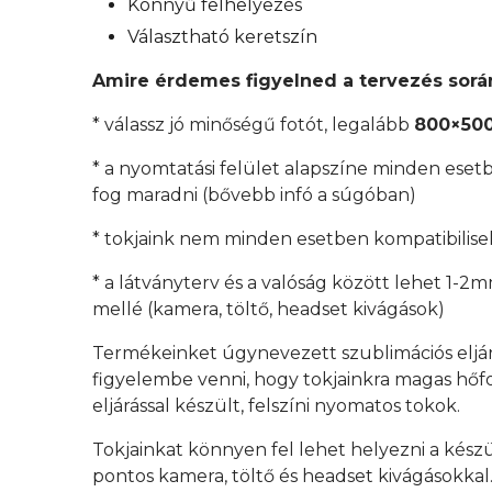
Könnyű felhelyezés
Választható keretszín
Amire érdemes figyelned a tervezés sorá
* válassz jó minőségű fotót, legalább
800×500
* a nyomtatási felület alapszíne minden esetb
fog maradni (bővebb infó a súgóban)
* tokjaink nem minden esetben kompatibilisek
* a látványterv és a valóság között lehet 1-2
mellé (kamera, töltő, headset kivágások)
Termékeinket úgynevezett szublimációs eljá
figyelembe venni, hogy tokjainkra magas hőfok
eljárással készült, felszíni nyomatos tokok.
Tokjainkat könnyen fel lehet helyezni a kész
pontos kamera, töltő és headset kivágásokkal