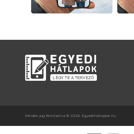
Minden jog fenntartva © 2026. EgyediHátlapok.hu