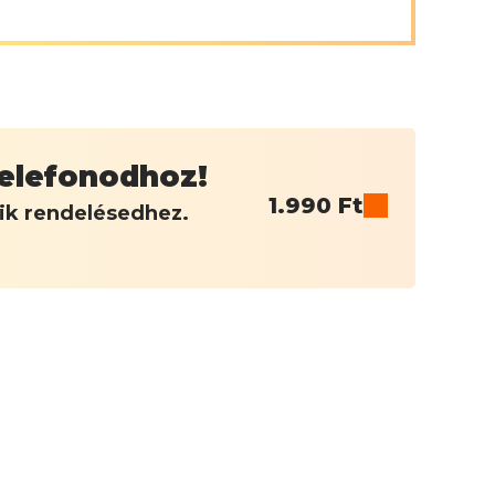
 telefonodhoz!
1.990
Ft
dik rendelésedhez.