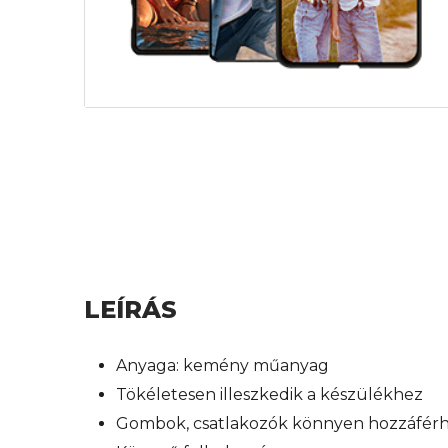
LEÍRÁS
Anyaga: kemény műanyag
Tökéletesen illeszkedik a készülékhez
Gombok, csatlakozók könnyen hozzáfér