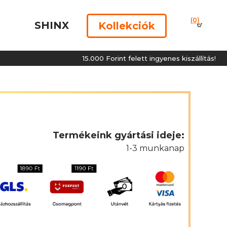
(0)
SHINX
Kollekciók
15.000 Forint felett ingyenes kiszállítás!
Termékeink gyártási ideje:
1-3 munkanap