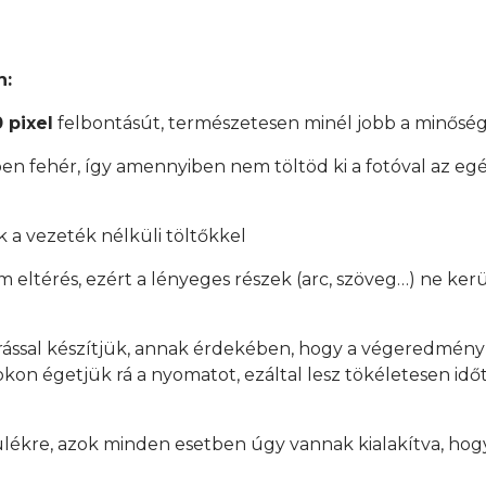
n:
 pixel
felbontásút, természetesen minél jobb a minőség
en fehér, így amennyiben nem töltöd ki a fotóval az egés
 a vezeték nélküli töltőkkel
mm eltérés, ezért a lényeges részek (arc, szöveg…) ne ker
rással készítjük, annak érdekében, hogy a végeredmén
on égetjük rá a nyomatot, ezáltal lesz tökéletesen időtá
ülékre, azok minden esetben úgy vannak kialakítva, hogy
.