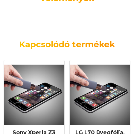
Kapcsolódó termékek
Sony Xperia Z3
LG L70 üvegfólia,