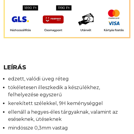
LEÍRÁS
edzett, valódi üveg réteg
tökéletesen illeszkedik a készülékhez,
felhelyezése egyszerű
kerekített szélekkel, 9H keménységgel
ellenáll a hegyes-éles tárgyaknak, valamint az
eséseknek, ütéseknek
mindössze 0,3mm vastag