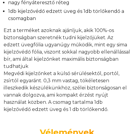
nagy fényáteresztő réteg
1db kijelzővédő edzett üveg és 1db törlőkendő a
csomagban
Ezt a terméket azoknak ajánljuk, akik 100%-os
biztonságban szeretnék tudni kijelzőjüket. Az
edzett üvegfólia ugyanúgy működik, mint egy sima
kijelzővédő fólia, viszont sokkal nagyobb ellenállással
bír, ami által kijelzőnket maximális biztonságban
tudhatjuk
Megvédi kijelzőnket a külső sérülésektől, portól,
zsírtól egyaránt. 0,3 mm vastag, tökéletesen
illeszkedik készülékünkhöz, szélei biztonságosan el
vannak dolgozva, ami kompakt érzést nyújt
használat közben. A csomag tartalma 1db
kijelzővédő edzett üveg és 1 db törlőkendő.
Vélemények