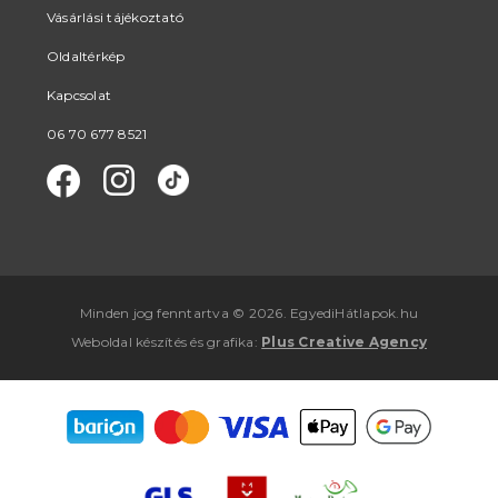
Vásárlási tájékoztató
Oldaltérkép
Kapcsolat
06 70 677 8521
Minden jog fenntartva © 2026. EgyediHátlapok.hu
Weboldal készítés
és
grafika
:
Plus Creative Agency