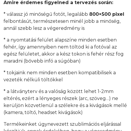
Amire érdemes figyelned a tervezés során:
* válassz jó minőségű fotót, legalább
800×500 pixel
felbontásút, természetesen minél jobb a minőség,
annál szebb lesz a végeredmény is
* a nyomtatási felület alapszíne minden esetben
fehér, így amennyiben nem töltöd ki a fotóval az
egész felületet, akkor a kész tokon is fehér rész fog
maradni (bővebb infó a súgóban)
* tokjaink nem minden esetben kompatibilisek a
vezeték nélküli töltőkkel
* a látványterv és a valóság között lehet 1-2mm
eltérés, ezért a lényeges részek (arc, szöveg…) ne
kerüljön közvetlenül a szélekre és a kivágások mellé
(kamera, töltő, headset kivágások)
Termékeinket úgynevezett szublimációs eljárással