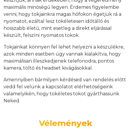
készítjük, annak érdekében, hogy a végeredmény
maximális minőségű legyen. Érdemes figyelembe
venni, hogy tokjainkra magas hőfokon égetjük rá a
nyomatot, ezáltal lesz tökéletesen időtálló és
hosszabb életű, mint esetleg a direkt eljárással
készült, felszíni nyomatos tokok.
Tokjainkat könnyen fel lehet helyezni a készülékre,
azok minden esetben úgy vannak kialakítva, hogy
maximálisan illeszkedjenek telefonodra, pontos
kamera, töltő és headset kivágásokkal.
Amennyiben bármilyen kérdésed van rendelés előtt
vedd fel velünk a kapcsolatot elérhetőségeink
valamelyikén, hogy tökéletes tokot gyárthassunk
Neked.
Vélemények