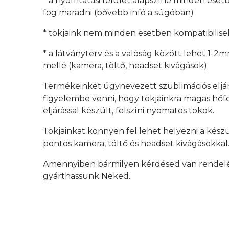
* a nyomtatási felület alapszíne minden esetb
fog maradni (bővebb infó a súgóban)
* tokjaink nem minden esetben kompatibilisek
* a látványterv és a valóság között lehet 1-2
mellé (kamera, töltő, headset kivágások)
Termékeinket úgynevezett szublimációs eljá
figyelembe venni, hogy tokjainkra magas hőfok
eljárással készült, felszíni nyomatos tokok.
Tokjainkat könnyen fel lehet helyezni a kész
pontos kamera, töltő és headset kivágásokkal
Amennyiben bármilyen kérdésed van rendelés 
gyárthassunk Neked.