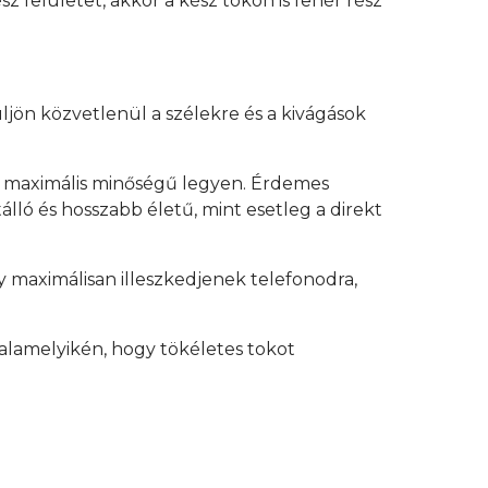
z felületet, akkor a kész tokon is fehér rész
üljön közvetlenül a szélekre és a kivágások
y maximális minőségű legyen. Érdemes
lló és hosszabb életű, mint esetleg a direkt
 maximálisan illeszkedjenek telefonodra,
alamelyikén, hogy tökéletes tokot