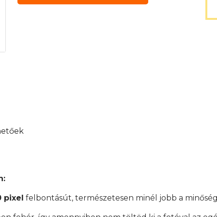
hetőek
n:
 pixel
felbontásút, természetesen minél jobb a minőség