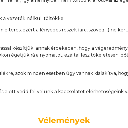
en fehér, így amennyiben nem töltöd ki a fotóval az egés
 a vezeték nélküli töltőkkel
mm eltérés, ezért a lényeges részek (arc, szöveg…) ne ker
rással készítjük, annak érdekében, hogy a végeredmén
on égetjük rá a nyomatot, ezáltal lesz tökéletesen időtá
ülékre, azok minden esetben úgy vannak kialakítva, hogy
.
előtt vedd fel velünk a kapcsolatot elérhetőségeink v
Vélemények