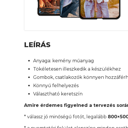
LEÍRÁS
Anyaga: kemény műanyag
Tökéletesen illeszkedik a készülékhez
Gombok, csatlakozók könnyen hozzáfér
Könnyű felhelyezés
Választható keretszín
Amire érdemes figyelned a tervezés sorá
* válassz jó minőségű fotót, legalább
800×500