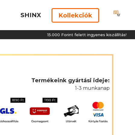
(0)
SHINX
Kollekciók
15.000 Forint felett ingyenes kiszállítás!
Termékeink gyártási ideje:
1-3 munkanap