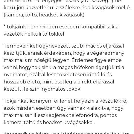
eltérés, ezért a lényeges részek (arc, szöveg…) ne
kerüljön közvetlenül a szélekre és a kivágások mellé
(kamera, töltő, headset kivágások)
* tokjaink nem minden esetben kompatibilisek a
vezeték nélküli töltőkkel
Termékeinket úgynevezett szublimációs eljárással
készítjük, annak érdekében, hogy a végeredmény
maximális minőségű legyen. Érdemes figyelembe
venni, hogy tokjainkra magas hőfokon égetjük rá a
nyomatot, ezáltal lesz tökéletesen időtálló és
hosszabb életű, mint esetleg a direkt eljárással
készült, felszíni nyomatos tokok.
Tokjainkat könnyen fel lehet helyezni a készülékre,
azok minden esetben úgy vannak kialakítva, hogy
maximálisan illeszkedjenek telefonodra, pontos
kamera, töltő és headset kivágásokkal.