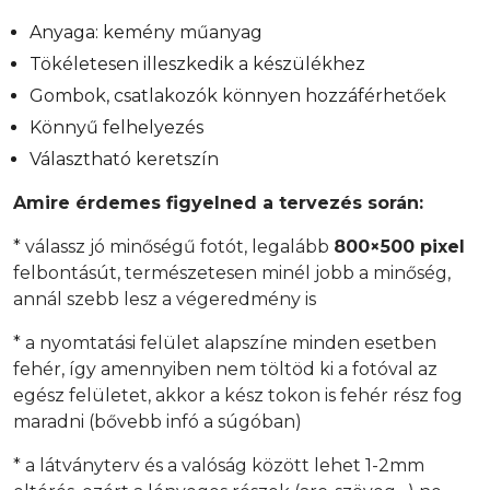
Anyaga: kemény műanyag
Tökéletesen illeszkedik a készülékhez
Gombok, csatlakozók könnyen hozzáférhetőek
Könnyű felhelyezés
Választható keretszín
Amire érdemes figyelned a tervezés során:
* válassz jó minőségű fotót, legalább
800×500 pixel
felbontásút, természetesen minél jobb a minőség,
annál szebb lesz a végeredmény is
* a nyomtatási felület alapszíne minden esetben
fehér, így amennyiben nem töltöd ki a fotóval az
egész felületet, akkor a kész tokon is fehér rész fog
maradni (bővebb infó a súgóban)
* a látványterv és a valóság között lehet 1-2mm