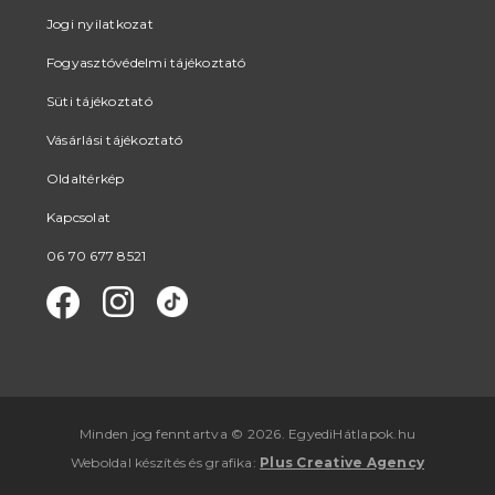
Jogi nyilatkozat
Fogyasztóvédelmi tájékoztató
Süti tájékoztató
Vásárlási tájékoztató
Oldaltérkép
Kapcsolat
06 70 677 8521
Minden jog fenntartva © 2026. EgyediHátlapok.hu
Weboldal készítés
és
grafika
:
Plus Creative Agency