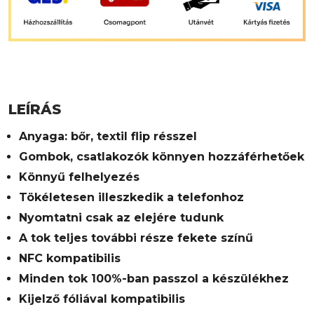
LEÍRÁS
Anyaga: bőr, textil flip résszel
Gombok, csatlakozók könnyen hozzáférhetőek
Könnyű felhelyezés
Tökéletesen illeszkedik a telefonhoz
Nyomtatni csak az elejére tudunk
A tok teljes további része fekete színű
NFC kompatibilis
Minden tok 100%-ban passzol a készülékhez
Kijelző fóliával kompatibilis