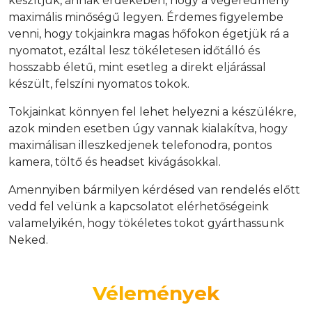
készítjük, annak érdekében, hogy a végeredmény
maximális minőségű legyen. Érdemes figyelembe
venni, hogy tokjainkra magas hőfokon égetjük rá a
nyomatot, ezáltal lesz tökéletesen időtálló és
hosszabb életű, mint esetleg a direkt eljárással
készült, felszíni nyomatos tokok.
Tokjainkat könnyen fel lehet helyezni a készülékre,
azok minden esetben úgy vannak kialakítva, hogy
maximálisan illeszkedjenek telefonodra, pontos
kamera, töltő és headset kivágásokkal.
Amennyiben bármilyen kérdésed van rendelés előtt
vedd fel velünk a kapcsolatot elérhetőségeink
valamelyikén, hogy tökéletes tokot gyárthassunk
Neked.
Vélemények