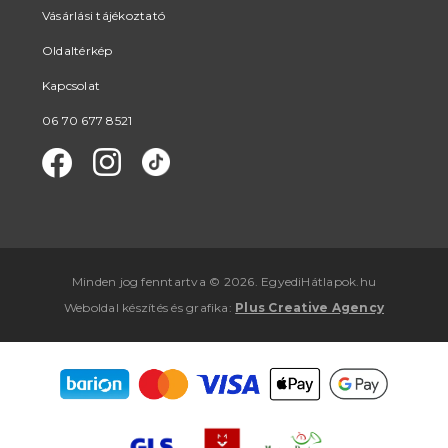
Vásárlási tájékoztató
Oldaltérkép
Kapcsolat
06 70 677 8521
Minden jog fenntartva © 2026. EgyediHátlapok.hu
Weboldal készítés
és
grafika
:
Plus Creative Agency