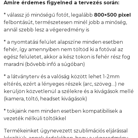
Amire érdemes figyelned a tervezés során:
* válassz jó minőségű fotót, legalább
800×500 pixel
felbontásút, természetesen minél jobb a minőség,
annál szebb lesz a végeredmény is
* a nyomtatási felület alapszíne minden esetben
fehér, így amennyiben nem töltöd ki a fotóval az
egész felületet, akkor a kész tokon is fehér rész fog
maradni (bővebb infó a súgóban)
* a látványterv és a valóság között lehet 1-2mm
eltérés, ezért a lényeges részek (arc, szöveg…) ne
kerüljön közvetlenül a szélekre és a kivágások mellé
(kamera, töltő, headset kivágások)
* tokjaink nem minden esetben kompatibilisek a
vezeték nélküli töltőkkel
Termékeinket úgynevezett szublimációs eljárással