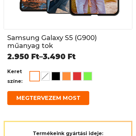
Samsung Galaxy S5 (G900)
műanyag tok
Ártartomány:
2.950
Ft
–
3.490
Ft
2.950 Ft
Keret
-
színe:
3.490 Ft
MEGTERVEZEM MOST
Termékeink gyártási ideje: