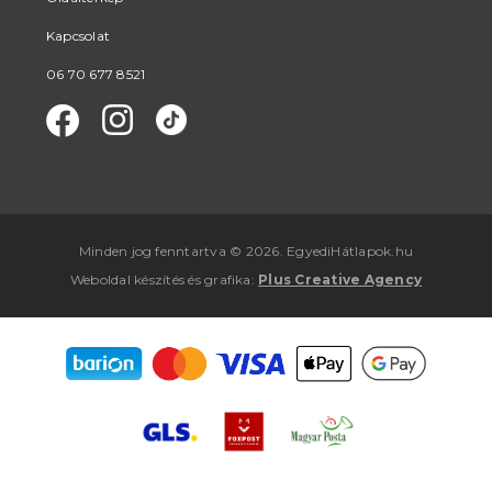
Kapcsolat
06 70 677 8521
Minden jog fenntartva © 2026. EgyediHátlapok.hu
Weboldal készítés
és
grafika
:
Plus Creative Agency