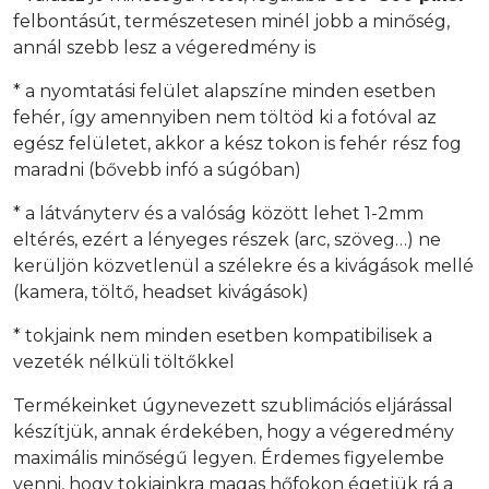
felbontásút, természetesen minél jobb a minőség,
annál szebb lesz a végeredmény is
* a nyomtatási felület alapszíne minden esetben
fehér, így amennyiben nem töltöd ki a fotóval az
egész felületet, akkor a kész tokon is fehér rész fog
maradni (bővebb infó a súgóban)
* a látványterv és a valóság között lehet 1-2mm
eltérés, ezért a lényeges részek (arc, szöveg…) ne
kerüljön közvetlenül a szélekre és a kivágások mellé
(kamera, töltő, headset kivágások)
* tokjaink nem minden esetben kompatibilisek a
vezeték nélküli töltőkkel
Termékeinket úgynevezett szublimációs eljárással
készítjük, annak érdekében, hogy a végeredmény
maximális minőségű legyen. Érdemes figyelembe
venni, hogy tokjainkra magas hőfokon égetjük rá a