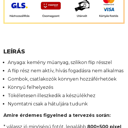
LEÍRÁS
Anyaga: kemény műanyag, szilikon flip résszel
A flip rész nem aktív, hívás fogadásra nem alkalmas
Gombok, csatlakozók könnyen hozzáférhetőek
Könnyű felhelyezés
Tökéletesen illeszkedik a készülékhez
Nyomtatni csak a hátuljára tudunk
Amire érdemes figyelned a tervezés során:
* válassz jó minőségű fotót, legalább
800×500 pixel