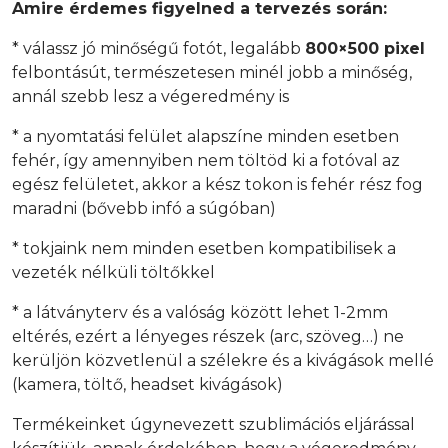
Amire érdemes figyelned a tervezés során:
* válassz jó minőségű fotót, legalább
800×500 pixel
felbontásút, természetesen minél jobb a minőség,
annál szebb lesz a végeredmény is
* a nyomtatási felület alapszíne minden esetben
fehér, így amennyiben nem töltöd ki a fotóval az
egész felületet, akkor a kész tokon is fehér rész fog
maradni (bővebb infó a súgóban)
* tokjaink nem minden esetben kompatibilisek a
vezeték nélküli töltőkkel
* a látványterv és a valóság között lehet 1-2mm
eltérés, ezért a lényeges részek (arc, szöveg…) ne
kerüljön közvetlenül a szélekre és a kivágások mellé
(kamera, töltő, headset kivágások)
Termékeinket úgynevezett szublimációs eljárással