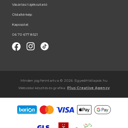
Vásárlási tájékoztató
Oldaltérkép
Kapcsolat
06 70 677 8521
Minden jog fenntartva © 2026. EgyediHátlapok.hu
Weboldal készítés
és
grafika
:
Plus Creative Agency