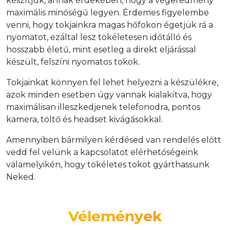
készítjük, annak érdekében, hogy a végeredmény
maximális minőségű legyen. Érdemes figyelembe
venni, hogy tokjainkra magas hőfokon égetjük rá a
nyomatot, ezáltal lesz tökéletesen időtálló és
hosszabb életű, mint esetleg a direkt eljárással
készült, felszíni nyomatos tokok.
Tokjainkat könnyen fel lehet helyezni a készülékre,
azok minden esetben úgy vannak kialakítva, hogy
maximálisan illeszkedjenek telefonodra, pontos
kamera, töltő és headset kivágásokkal.
Amennyiben bármilyen kérdésed van rendelés előtt
vedd fel velünk a kapcsolatot elérhetőségeink
valamelyikén, hogy tökéletes tokot gyárthassunk
Neked.
Vélemények