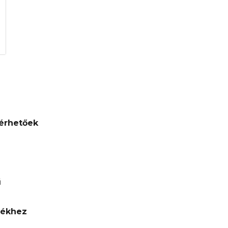
érhetőek
ű
lékhez