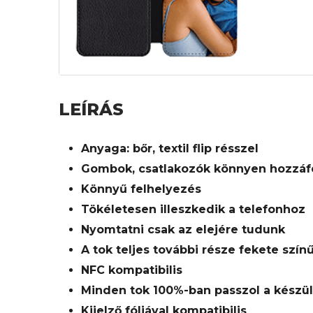
LEÍRÁS
Anyaga: bőr, textil flip résszel
Gombok, csatlakozók könnyen hozzáf
Könnyű felhelyezés
Tökéletesen illeszkedik a telefonhoz
Nyomtatni csak az elejére tudunk
A tok teljes további része fekete szín
NFC kompatibilis
Minden tok 100%-ban passzol a készü
Kijelző fóliával kompatibilis