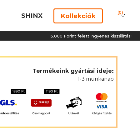
(0)
SHINX
Kollekciók
15.000 Forint felett ingyenes kiszállítás!
Termékeink gyártási ideje:
1-3 munkanap