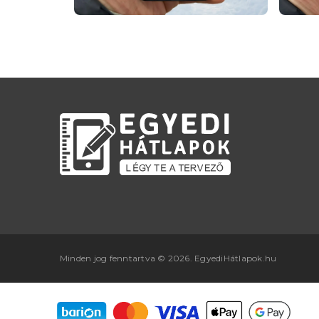
Minden jog fenntartva © 2026. EgyediHátlapok.hu