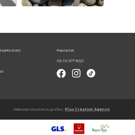
tájékoztató
Kapcsolat
06 70 677 8521
tó
Weboldal készítés
és
grafika
:
Plus Creative Agency