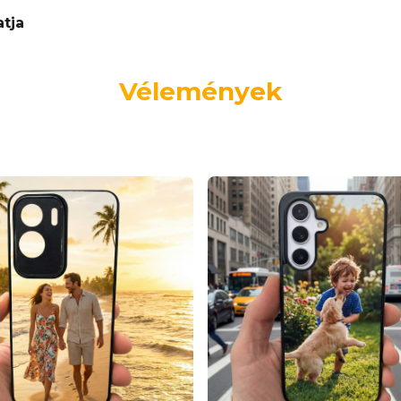
atja
Vélemények