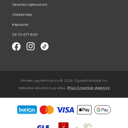
Vásárlási tájékoztató
Oldaltérkép
Kapcsolat
06 70 677 8521
Minden jog fenntartva © 2026. EgyediHátlapok.hu
Weboldal készítés
és
grafika
:
Plus Creative Agency