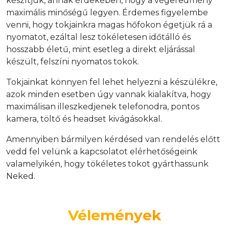
készítjük, annak érdekében, hogy a végeredmény
maximális minőségű legyen. Érdemes figyelembe
venni, hogy tokjainkra magas hőfokon égetjük rá a
nyomatot, ezáltal lesz tökéletesen időtálló és
hosszabb életű, mint esetleg a direkt eljárással
készült, felszíni nyomatos tokok.
Tokjainkat könnyen fel lehet helyezni a készülékre,
azok minden esetben úgy vannak kialakítva, hogy
maximálisan illeszkedjenek telefonodra, pontos
kamera, töltő és headset kivágásokkal.
Amennyiben bármilyen kérdésed van rendelés előtt
vedd fel velünk a kapcsolatot elérhetőségeink
valamelyikén, hogy tökéletes tokot gyárthassunk
Neked.
Vélemények