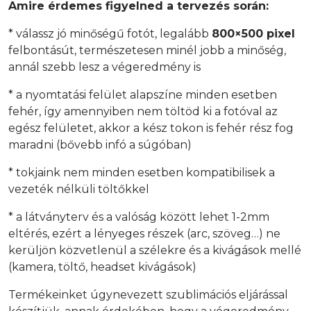
Amire érdemes figyelned a tervezés során:
* válassz jó minőségű fotót, legalább
800×500 pixel
felbontásút, természetesen minél jobb a minőség,
annál szebb lesz a végeredmény is
* a nyomtatási felület alapszíne minden esetben
fehér, így amennyiben nem töltöd ki a fotóval az
egész felületet, akkor a kész tokon is fehér rész fog
maradni (bővebb infó a súgóban)
* tokjaink nem minden esetben kompatibilisek a
vezeték nélküli töltőkkel
* a látványterv és a valóság között lehet 1-2mm
eltérés, ezért a lényeges részek (arc, szöveg…) ne
kerüljön közvetlenül a szélekre és a kivágások mellé
(kamera, töltő, headset kivágások)
Termékeinket úgynevezett szublimációs eljárással