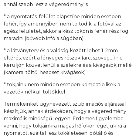
annál szebb lesz a végeredmény is
* a nyomtatási felület alapszíne minden esetben
fehér, így amennyiben nem töltöd ki a fotóval az
egész felületet, akkor a kész tokon is fehér rész fog
maradni (bővebb infó a súgóban)
* a látványterv és a valóság között lehet 1-2mm
eltérés, ezért a lényeges részek (arc, szöveg…) ne
kerüljön közvetlenül a szélekre és a kivágások mellé
(kamera, töltő, headset kivágások)
* tokjaink nem minden esetben kompatibilisek a
vezeték nélküli töltőkkel
Termékeinket úgynevezett szublimációs eljárással
készítjük, annak érdekében, hogy a végeredmény
maximális minőségű legyen. Érdemes figyelembe
venni, hogy tokjainkra magas hőfokon égetjük rá a
nyomatot, ezáltal lesz tökéletesen időtálló és