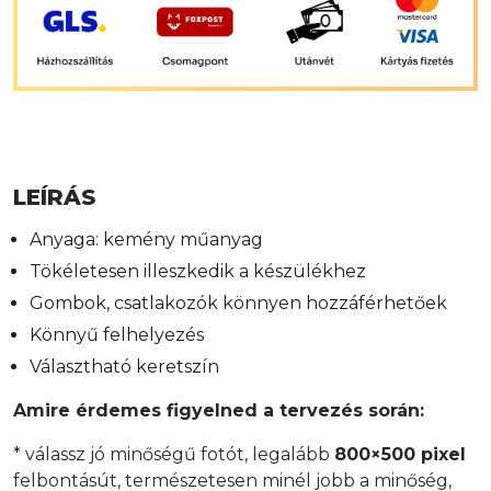
LEÍRÁS
Anyaga: kemény műanyag
Tökéletesen illeszkedik a készülékhez
Gombok, csatlakozók könnyen hozzáférhetőek
Könnyű felhelyezés
Választható keretszín
Amire érdemes figyelned a tervezés során:
* válassz jó minőségű fotót, legalább
800×500 pixel
felbontásút, természetesen minél jobb a minőség,