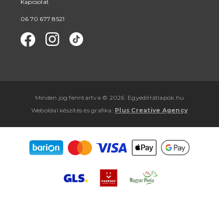
Kapcsolat
06 70 677 8521
Minden jog fenntartva © 2026. EgyediHátlapok.hu
Weboldal készítés
és
grafika
:
Plus Creative Agency