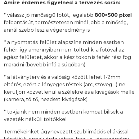
Amire érdemes figyelned a tervezés során:
* válassz jó minőségű fotót, legalább
800×500 pixel
felbontásút, természetesen minél jobb a minőség,
annál szebb lesz a végeredmény is
* a nyomtatási felület alapszíne minden esetben
fehér, így amennyiben nem töltöd ki a fotóval az
egész felületet, akkor a kész tokon is fehér rész fog
maradni (bővebb infó a súgóban)
* a látványterv és a valóság között lehet 1-2mm
eltérés, ezért a lényeges részek (arc, szöveg…) ne
kerüljön közvetlenül a szélekre és a kivágások mellé
(kamera, töltő, headset kivágások)
* tokjaink nem minden esetben kompatibilisek a
vezeték nélküli töltőkkel
Termékeinket úgynevezett szublimációs eljárással