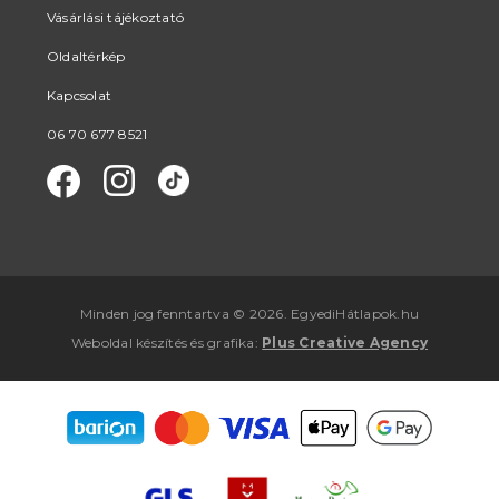
Vásárlási tájékoztató
Oldaltérkép
Kapcsolat
06 70 677 8521
Minden jog fenntartva © 2026. EgyediHátlapok.hu
Weboldal készítés
és
grafika
:
Plus Creative Agency