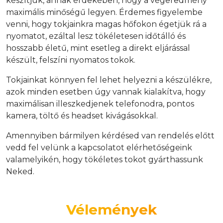
készítjük, annak érdekében, hogy a végeredmény
maximális minőségű legyen. Érdemes figyelembe
venni, hogy tokjainkra magas hőfokon égetjük rá a
nyomatot, ezáltal lesz tökéletesen időtálló és
hosszabb életű, mint esetleg a direkt eljárással
készült, felszíni nyomatos tokok.
Tokjainkat könnyen fel lehet helyezni a készülékre,
azok minden esetben úgy vannak kialakítva, hogy
maximálisan illeszkedjenek telefonodra, pontos
kamera, töltő és headset kivágásokkal.
Amennyiben bármilyen kérdésed van rendelés előtt
vedd fel velünk a kapcsolatot elérhetőségeink
valamelyikén, hogy tökéletes tokot gyárthassunk
Neked.
Vélemények