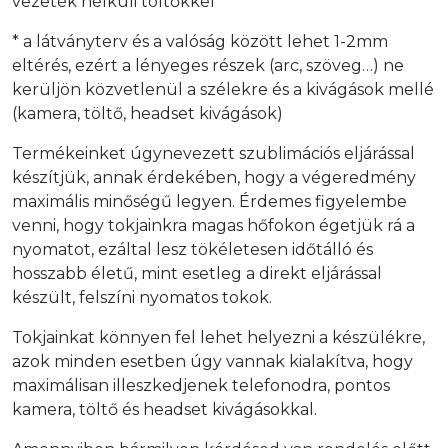
vezeték nélküli töltőkkel
* a látványterv és a valóság között lehet 1-2mm
eltérés, ezért a lényeges részek (arc, szöveg…) ne
kerüljön közvetlenül a szélekre és a kivágások mellé
(kamera, töltő, headset kivágások)
Termékeinket úgynevezett szublimációs eljárással
készítjük, annak érdekében, hogy a végeredmény
maximális minőségű legyen. Érdemes figyelembe
venni, hogy tokjainkra magas hőfokon égetjük rá a
nyomatot, ezáltal lesz tökéletesen időtálló és
hosszabb életű, mint esetleg a direkt eljárással
készült, felszíni nyomatos tokok.
Tokjainkat könnyen fel lehet helyezni a készülékre,
azok minden esetben úgy vannak kialakítva, hogy
maximálisan illeszkedjenek telefonodra, pontos
kamera, töltő és headset kivágásokkal.