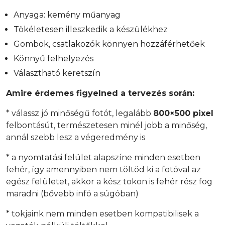
Anyaga: kemény műanyag
Tökéletesen illeszkedik a készülékhez
Gombok, csatlakozók könnyen hozzáférhetőek
Könnyű felhelyezés
Választható keretszín
Amire érdemes figyelned a tervezés során:
* válassz jó minőségű fotót, legalább
800×500 pixel
felbontásút, természetesen minél jobb a minőség,
annál szebb lesz a végeredmény is
* a nyomtatási felület alapszíne minden esetben
fehér, így amennyiben nem töltöd ki a fotóval az
egész felületet, akkor a kész tokon is fehér rész fog
maradni (bővebb infó a súgóban)
* tokjaink nem minden esetben kompatibilisek a