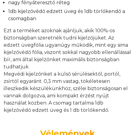
nagy fényáteresztő réteg
1db kijelzővédő edzett üveg és 1db törlőkendő a
csomagban
Ezt a terméket azoknak ajánljuk, akik 100%-os
biztonságban szeretnék tudni kijelzőjüket. Az
edzett üvegfólia ugyanúgy működik, mint egy sima
kijelzővédő fólia, viszont sokkal nagyobb ellenállással
bír, ami által kijelzőnket maximális biztonságban
tudhatjuk
Megvédi kijelzőnket a külső sérülésektől, portól,
zsírtól egyaránt. 0,3 mm vastag, tökéletesen
illeszkedik készülékünkhöz, szélei biztonságosan el
vannak dolgozva, ami kompakt érzést nyújt
használat közben. A csomag tartalma 1db
kijelzővédő edzett üveg és 1 db törlőkendő.
Vélemények