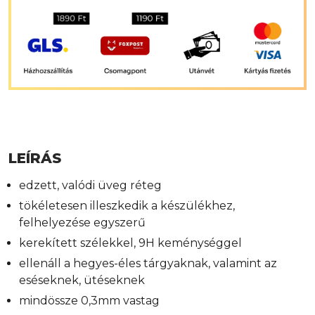
LEÍRÁS
edzett, valódi üveg réteg
tökéletesen illeszkedik a készülékhez,
felhelyezése egyszerű
kerekített szélekkel, 9H keménységgel
ellenáll a hegyes-éles tárgyaknak, valamint az
eséseknek, ütéseknek
mindössze 0,3mm vastag