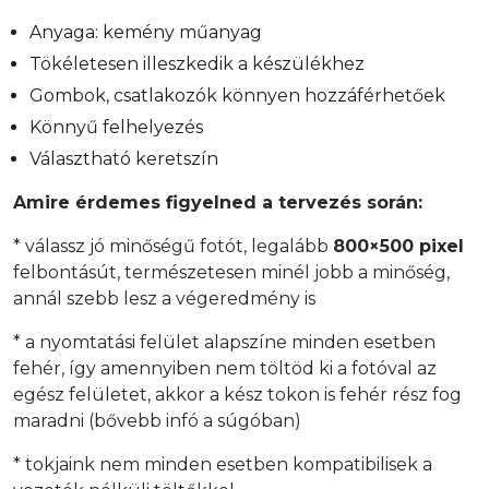
Anyaga: kemény műanyag
Tökéletesen illeszkedik a készülékhez
Gombok, csatlakozók könnyen hozzáférhetőek
Könnyű felhelyezés
Választható keretszín
Amire érdemes figyelned a tervezés során:
* válassz jó minőségű fotót, legalább
800×500 pixel
felbontásút, természetesen minél jobb a minőség,
annál szebb lesz a végeredmény is
* a nyomtatási felület alapszíne minden esetben
fehér, így amennyiben nem töltöd ki a fotóval az
egész felületet, akkor a kész tokon is fehér rész fog
maradni (bővebb infó a súgóban)
* tokjaink nem minden esetben kompatibilisek a