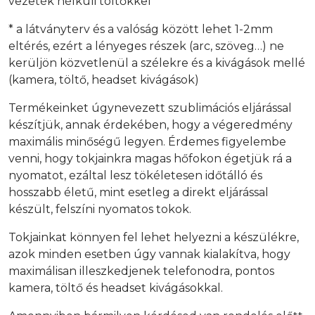
vezeték nélküli töltőkkel
* a látványterv és a valóság között lehet 1-2mm
eltérés, ezért a lényeges részek (arc, szöveg…) ne
kerüljön közvetlenül a szélekre és a kivágások mellé
(kamera, töltő, headset kivágások)
Termékeinket úgynevezett szublimációs eljárással
készítjük, annak érdekében, hogy a végeredmény
maximális minőségű legyen. Érdemes figyelembe
venni, hogy tokjainkra magas hőfokon égetjük rá a
nyomatot, ezáltal lesz tökéletesen időtálló és
hosszabb életű, mint esetleg a direkt eljárással
készült, felszíni nyomatos tokok.
Tokjainkat könnyen fel lehet helyezni a készülékre,
azok minden esetben úgy vannak kialakítva, hogy
maximálisan illeszkedjenek telefonodra, pontos
kamera, töltő és headset kivágásokkal.