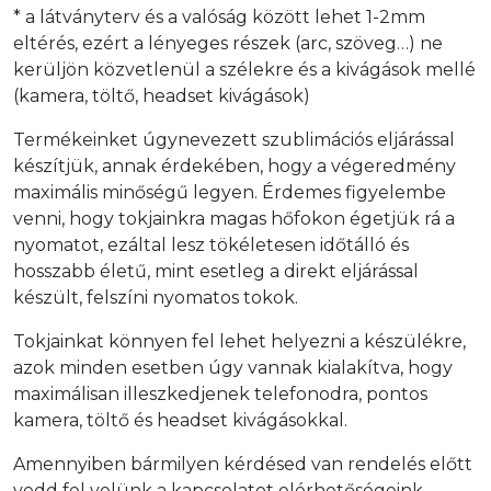
* a látványterv és a valóság között lehet 1-2mm
eltérés, ezért a lényeges részek (arc, szöveg…) ne
kerüljön közvetlenül a szélekre és a kivágások mellé
(kamera, töltő, headset kivágások)
Termékeinket úgynevezett szublimációs eljárással
készítjük, annak érdekében, hogy a végeredmény
maximális minőségű legyen. Érdemes figyelembe
venni, hogy tokjainkra magas hőfokon égetjük rá a
nyomatot, ezáltal lesz tökéletesen időtálló és
hosszabb életű, mint esetleg a direkt eljárással
készült, felszíni nyomatos tokok.
Tokjainkat könnyen fel lehet helyezni a készülékre,
azok minden esetben úgy vannak kialakítva, hogy
maximálisan illeszkedjenek telefonodra, pontos
kamera, töltő és headset kivágásokkal.
Amennyiben bármilyen kérdésed van rendelés előtt
vedd fel velünk a kapcsolatot elérhetőségeink