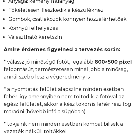
Anyaga: kemény műanyag
Tökéletesen illeszkedik a készülékhez
Gombok, csatlakozók könnyen hozzáférhetőek
Könnyű felhelyezés
Választható keretszín
Amire érdemes figyelned a tervezés során:
* válassz jó minőségű fotót, legalább
800×500 pixel
felbontásút, természetesen minél jobb a minőség,
annál szebb lesz a végeredmény is
* a nyomtatási felület alapszíne minden esetben
fehér, így amennyiben nem töltöd ki a fotóval az
egész felületet, akkor a kész tokon is fehér rész fog
maradni (bővebb infó a súgóban)
* tokjaink nem minden esetben kompatibilisek a
vezeték nélküli töltőkkel