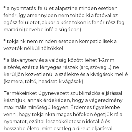
* a nyomtatási felület alapszíne minden esetben
fehér, így amennyiben nem töltöd ki a fotóval az
egész felületet, akkor a kész tokon is fehér rész fog
maradni (bővebb infó a súgóban)
* tokjaink nem minden esetben kompatibilisek a
vezeték nélküli töltőkkel
* a látványterv és a valóság között lehet 1-2mm
eltérés, ezért a lényeges részek (arc, szöveg…) ne
kerüljön közvetlenül a szélekre és a kivágások mellé
(kamera, töltő, headset kivágások)
Termékeinket úgynevezett szublimációs eljárással
készítjük, annak érdekében, hogy a végeredmény
maximális minőségű legyen. Érdemes figyelembe
venni, hogy tokjainkra magas hőfokon égetjük rá a
nyomatot, ezáltal lesz tökéletesen időtálló és
hosszabb életű, mint esetleg a direkt eljárással