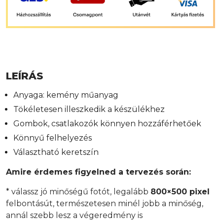
LEÍRÁS
Anyaga: kemény műanyag
Tökéletesen illeszkedik a készülékhez
Gombok, csatlakozók könnyen hozzáférhetőek
Könnyű felhelyezés
Választható keretszín
Amire érdemes figyelned a tervezés során:
* válassz jó minőségű fotót, legalább
800×500 pixel
felbontásút, természetesen minél jobb a minőség,
annál szebb lesz a végeredmény is