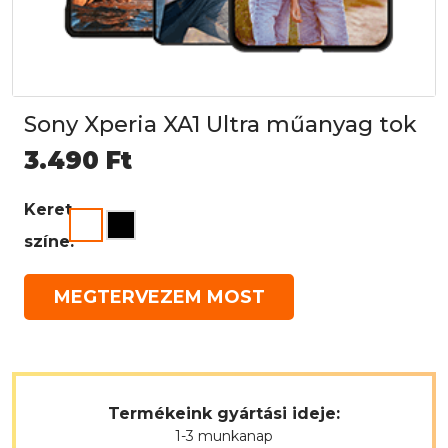
Sony Xperia XA1 Ultra műanyag tok
3.490
Ft
Keret
színe:
MEGTERVEZEM MOST
Termékeink gyártási ideje:
1-3 munkanap