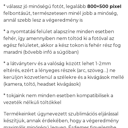
* válassz jó minőségű fotót, legalább
800×500 pixel
felbontásút, természetesen minél jobb a minőség,
annál szebb lesz a végeredmény is
* a nyomtatási felület alapszíne minden esetben
fehér, így amennyiben nem töltöd ki a fotóval az
egész felületet, akkor a kész tokon is fehér rész fog
maradni (bővebb infó a súgóban)
* a látványterv és a valóság között lehet 1-2mm
eltérés, ezért a lényeges részek (arc, szöveg…) ne
kerüljön közvetlenül a szélekre és a kivágások mellé
(kamera, töltő, headset kivágások)
* tokjaink nem minden esetben kompatibilisek a
vezeték nélküli töltőkkel
Termékeinket úgynevezett szublimációs eljárással
készítjük, annak érdekében, hogy a végeredmény
maximális minőségű legyen. Érdemes figyelembe