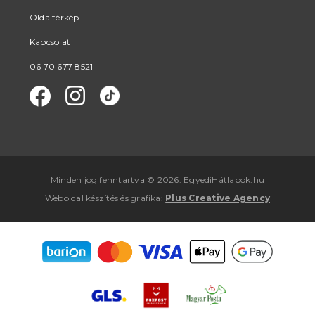
Oldaltérkép
Kapcsolat
06 70 677 8521
Minden jog fenntartva © 2026. EgyediHátlapok.hu
Weboldal készítés
és
grafika
:
Plus Creative Agency