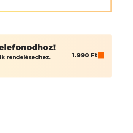
 telefonodhoz!
1.990
Ft
dik rendelésedhez.