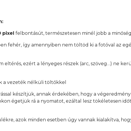
n:
 pixel
felbontásút, természetesen minél jobb a minőség
en fehér, így amennyiben nem töltöd ki a fotóval az egés
mm eltérés, ezért a lényeges részek (arc, szöveg…) ne ker
 a vezeték nélküli töltőkkel
rással készítjük, annak érdekében, hogy a végeredmén
on égetjük rá a nyomatot, ezáltal lesz tökéletesen időtá
ülékre, azok minden esetben úgy vannak kialakítva, hogy
.