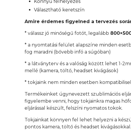
Könnyű felhelyezés
Választható keretszín
Amire érdemes figyelned a tervezés sorá
* válassz jó minőségű fotót, legalább
800×500
* a nyomtatási felület alapszíne minden esetb
fog maradni (bővebb infó a súgóban)
* a látványterv és a valóság között lehet 1-2
mellé (kamera, töltő, headset kivágások)
* tokjaink nem minden esetben kompatibilisek
Termékeinket úgynevezett szublimációs eljá
figyelembe venni, hogy tokjainkra magas hőfok
eljárással készült, felszíni nyomatos tokok.
Tokjainkat könnyen fel lehet helyezni a kész
pontos kamera, töltő és headset kivágásokkal