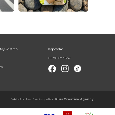
tájékoztató
Kapcsolat
06 70 677 8521
tó
Weboldal készítés
és
grafika
:
Plus Creative Agency