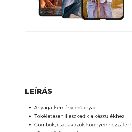
LEÍRÁS
Anyaga: kemény műanyag
Tökéletesen illeszkedik a készülékhez
Gombok, csatlakozók könnyen hozzáfér