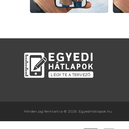
Minden jog fenntartva © 2026. EgyediHátlapok.hu