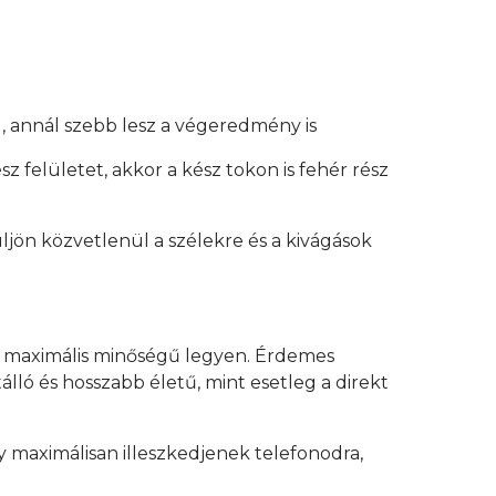
, annál szebb lesz a végeredmény is
z felületet, akkor a kész tokon is fehér rész
üljön közvetlenül a szélekre és a kivágások
y maximális minőségű legyen. Érdemes
lló és hosszabb életű, mint esetleg a direkt
 maximálisan illeszkedjenek telefonodra,