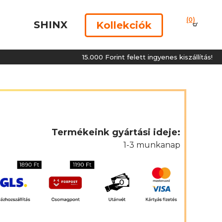
(0)
SHINX
Kollekciók
15.000 Forint felett ingyenes kiszállítás!
Termékeink gyártási ideje:
1-3 munkanap