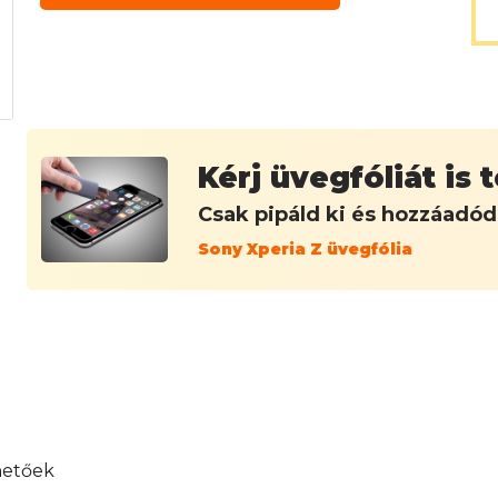
Kérj üvegfóliát is
Csak pipáld ki és hozzáadó
Sony Xperia Z üvegfólia
hetőek