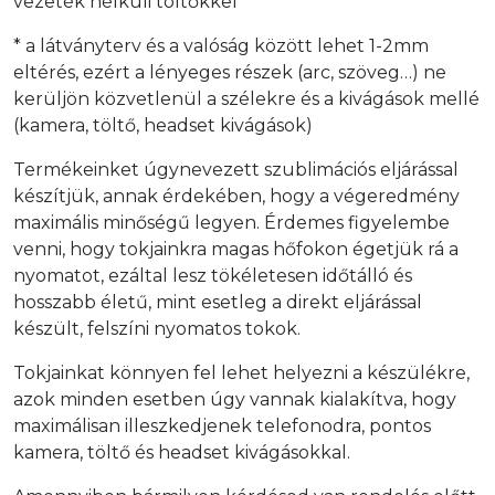
vezeték nélküli töltőkkel
* a látványterv és a valóság között lehet 1-2mm
eltérés, ezért a lényeges részek (arc, szöveg…) ne
kerüljön közvetlenül a szélekre és a kivágások mellé
(kamera, töltő, headset kivágások)
Termékeinket úgynevezett szublimációs eljárással
készítjük, annak érdekében, hogy a végeredmény
maximális minőségű legyen. Érdemes figyelembe
venni, hogy tokjainkra magas hőfokon égetjük rá a
nyomatot, ezáltal lesz tökéletesen időtálló és
hosszabb életű, mint esetleg a direkt eljárással
készült, felszíni nyomatos tokok.
Tokjainkat könnyen fel lehet helyezni a készülékre,
azok minden esetben úgy vannak kialakítva, hogy
maximálisan illeszkedjenek telefonodra, pontos
kamera, töltő és headset kivágásokkal.