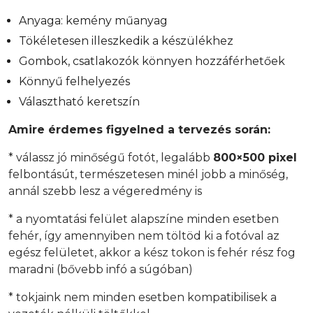
Anyaga: kemény műanyag
Tökéletesen illeszkedik a készülékhez
Gombok, csatlakozók könnyen hozzáférhetőek
Könnyű felhelyezés
Választható keretszín
Amire érdemes figyelned a tervezés során:
* válassz jó minőségű fotót, legalább
800×500 pixel
felbontásút, természetesen minél jobb a minőség,
annál szebb lesz a végeredmény is
* a nyomtatási felület alapszíne minden esetben
fehér, így amennyiben nem töltöd ki a fotóval az
egész felületet, akkor a kész tokon is fehér rész fog
maradni (bővebb infó a súgóban)
* tokjaink nem minden esetben kompatibilisek a