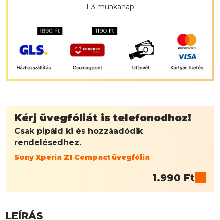
1-3 munkanap
Kérj üvegfóliát is telefonodhoz!
Csak pipáld ki és hozzáadódik
rendelésedhez.
Sony Xperia Z1 Compact üvegfólia
1.990
Ft
LEÍRÁS