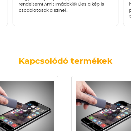
rendeltem! Amit Imádok🙂! Éles a kép is
csodalatosak a szinei…
Kapcsolódó termékek