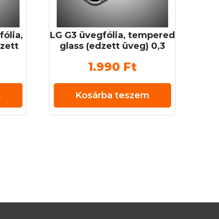
ólia,
LG G3 üvegfólia, tempered
zett
glass (edzett üveg) 0,3
H
mm 9H
1.990
Ft
m
Kosárba teszem