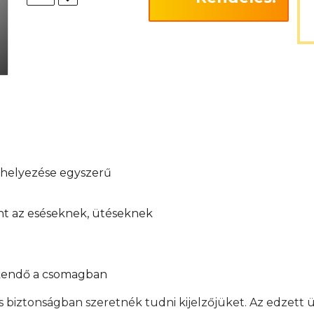
elhelyezése egyszerű
int az eséseknek, ütéseknek
őkendő a csomagban
s biztonságban szeretnék tudni kijelzőjüket. Az edzett