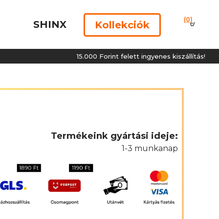
(0)
SHINX
Kollekciók
15.000 Forint felett ingyenes kiszállítás!
Termékeink gyártási ideje:
1-3 munkanap