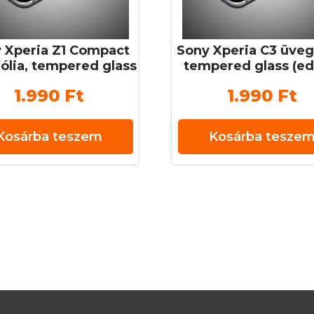
 Xperia Z1 Compact
Sony Xperia C3 üvegf
ólia, tempered glass
tempered glass (ed
ett üveg) 0,3 mm 9H
üveg) 0,3 mm 9
1.990
Ft
1.990
Ft
Kosárba teszem
Kosárba tesze