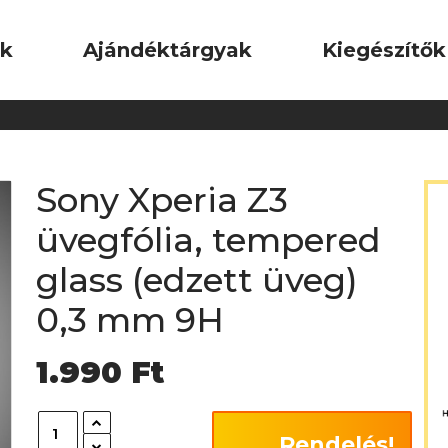
ok
Ajándéktárgyak
Kiegészítők
Sony Xperia Z3
üvegfólia, tempered
glass (edzett üveg)
0,3 mm 9H
1.990
Ft
Rendelés!