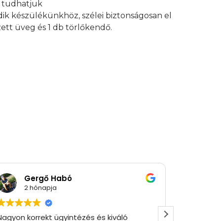
an tudhatjuk
edik készülékünkhöz, szélei biztonságosan el
ett üveg és 1 db törlőkendő.
Gergő Habó
Ró
2 hónapja
2 
Nagyon korrekt ügyintézés és kiváló
Gyorsan 