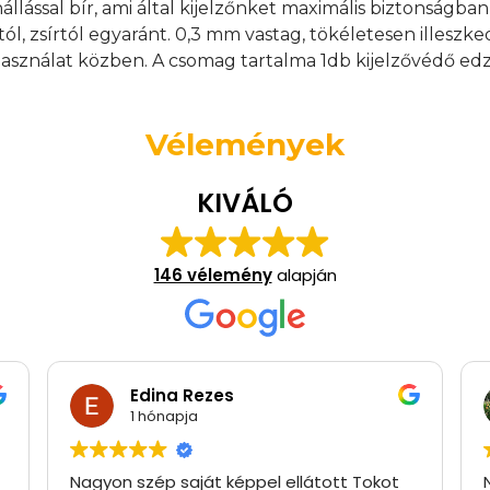
nállással bír, ami által kijelzőnket maximális biztonságb
tól, zsírtól egyaránt. 0,3 mm vastag, tökéletesen illeszk
asználat közben. A csomag tartalma 1db kijelzővédő edz
Vélemények
KIVÁLÓ
146 vélemény
alapján
Edina Rezes
1 hónapja
Nagyon szép saját képpel ellátott Tokot