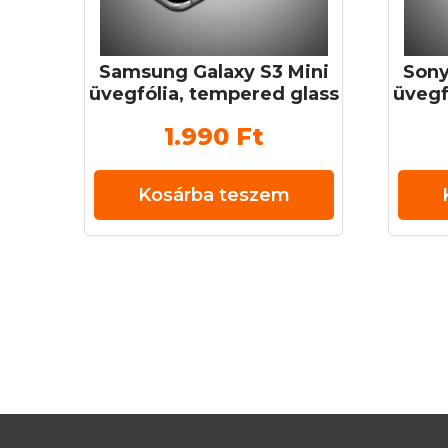
Samsung Galaxy S3 Mini
Sony
üvegfólia, tempered glass
üvegf
(edzett üveg) 0,3 mm 9H
(edz
1.990
Ft
Kosárba teszem