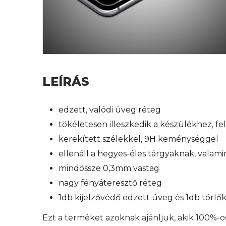
LEÍRÁS
edzett, valódi üveg réteg
tökéletesen illeszkedik a készülékhez, f
kerekített szélekkel, 9H keménységgel
ellenáll a hegyes-éles tárgyaknak, valam
mindössze 0,3mm vastag
nagy fényáteresztő réteg
1db kijelzővédő edzett üveg és 1db törl
Ezt a terméket azoknak ajánljuk, akik 100%-o