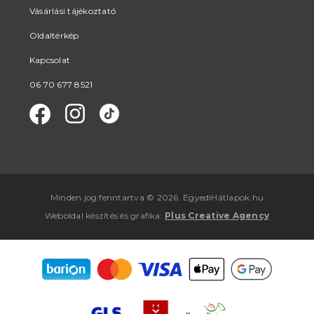
Vásárlási tájékoztató
Oldaltérkép
Kapcsolat
06 70 677 8521
Minden jog fenntartva © 2026. EgyediHátlapok.hu
Weboldal készítés
és
grafika
:
Plus Creative Agency