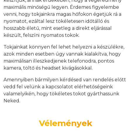
készítjük, annak érdekében, hogy a végeredmény
maximális minőségű legyen. Érdemes figyelembe
venni, hogy tokjainkra magas hőfokon égetjük rá a
nyomatot, ezáltal lesz tökéletesen időtálló és
hosszabb életű, mint esetleg a direkt eljárással
készült, felszíni nyomatos tokok.
Tokjainkat könnyen fel lehet helyezni a készülékre,
azok minden esetben úgy vannak kialakítva, hogy
maximálisan illeszkedjenek telefonodra, pontos
kamera, töltő és headset kivágásokkal.
Amennyiben bármilyen kérdésed van rendelés előtt
vedd fel velünk a kapcsolatot elérhetőségeink
valamelyikén, hogy tökéletes tokot gyárthassunk
Neked.
Vélemények