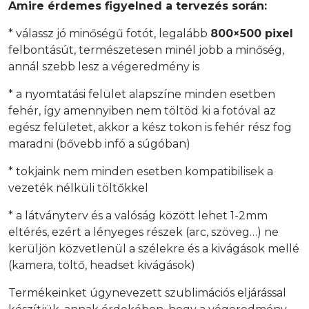
Amire érdemes figyelned a tervezés során:
* válassz jó minőségű fotót, legalább
800×500 pixel
felbontásút, természetesen minél jobb a minőség,
annál szebb lesz a végeredmény is
* a nyomtatási felület alapszíne minden esetben
fehér, így amennyiben nem töltöd ki a fotóval az
egész felületet, akkor a kész tokon is fehér rész fog
maradni (bővebb infó a súgóban)
* tokjaink nem minden esetben kompatibilisek a
vezeték nélküli töltőkkel
* a látványterv és a valóság között lehet 1-2mm
eltérés, ezért a lényeges részek (arc, szöveg…) ne
kerüljön közvetlenül a szélekre és a kivágások mellé
(kamera, töltő, headset kivágások)
Termékeinket úgynevezett szublimációs eljárással