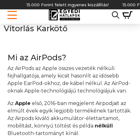
15.000 Forint felett ingyenes kiszállítás!
15.000 Fori
Vitorlás Karkötő
Mi az AirPods?
Az AirPods az Apple összes vezeték nélküli
fejhallgatója, amely kicsit hasonlít az idősebb
Apple EarPod-okhoz, de kábel nélkül. Az AirPod-
oknak Apple-technológiájú technológiájuk van.
Az
Apple
első, 2016-ban megjelent Airpodjait az
elmúlt évek egyik legjobb termékének tartották.
Az Airpods kiváló akkumulátor-élettartamot,
mobilitást, könnyű töltést és példa
nélküli
Bluetooth-tartományt kínál.