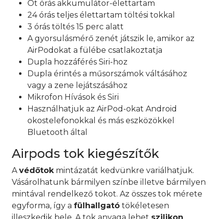
Öt órás akkumulátor-élettartam
24 órás teljes élettartam töltési tokkal
3 órás töltés 15 perc alatt
A gyorsulásmérő zenét játszik le, amikor az
AirPodokat a fülébe csatlakoztatja
Dupla hozzáférés Siri-hoz
Dupla érintés a műsorszámok váltásához
vagy a zene lejátszásához
Mikrofon Hívások és Siri
Használhatjuk az AirPod-okat Android
okostelefonokkal és más eszközökkel
Bluetooth által
Airpods tok kiegészítők
A
védőtok
mintázatát kedvünkre variálhatjuk.
Vásárolhatunk bármilyen színbe illetve bármilyen
mintával rendelkező tokot. Az összes tok mérete
egyforma, így a
fülhallgató
tökéletesen
illeszkedik bele. A tok anyaga lehet
szilikon
,