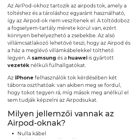
Az AirPod-okhoz tartozik az airpods tok, amely a
töltéshez és a tároláshoz egyaránt használható,
így az Airpod-ok nem veszítenek el. A töltődoboz
a fogselyem-tartály mérete körül van, ezért
könnyen behelyezhető a zsebekbe. Az alsó
villámcsatlakozó lehetővé teszi, hogy az Airpod és
a ház a meglévő villámkábelekkel tölthető
legyen. A
samsung
és a
huawei
is gyártott
vezeték
nélküli fülhallgatókat.
Az
iPhone
felhasználók tok kérdésében két
táborra oszthatóak: van akiben meg se fordul,
hogy tokot tegyen rá, míg mások meg anélkül el
sem tudják képzelni az Airpodsukat.
Milyen jellemzői vannak az
Airpod-oknak?
Nulla kábel