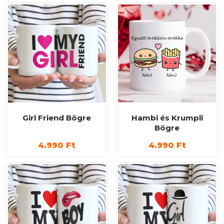
Girl Friend Bögre
Hambi és Krumpli
Bögre
4.990
Ft
4.990
Ft