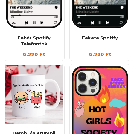
Fehér Spotify
Fekete Spotify
Telefontok
6.990
Ft
6.990
Ft
Hambi és Krumpli