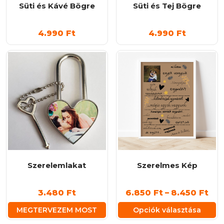
Süti és Kávé Bögre
Süti és Tej Bögre
4.990
Ft
4.990
Ft
Szerelemlakat
Szerelmes Kép
Árt
3.480
Ft
6.850
Ft
–
8.450
Ft
6.8
MEGTERVEZEM MOST
Opciók választása
-
Ennek