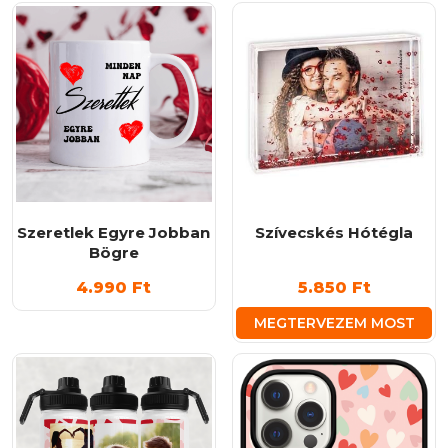
8.4
a
terméknek
több
variációja
van.
A
változatok
a
termékoldalon
Szeretlek Egyre Jobban
Szívecskés Hótégla
választhatók
Bögre
ki
4.990
Ft
5.850
Ft
MEGTERVEZEM MOST