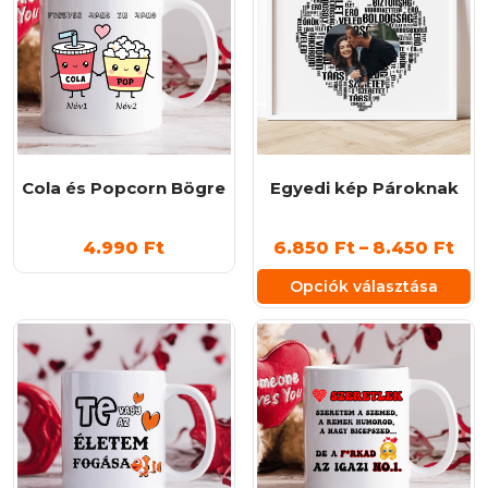
Cola és Popcorn Bögre
Egyedi kép Pároknak
Árt
4.990
Ft
6.850
Ft
–
8.450
Ft
6.8
Opciók választása
-
Ennek
8.4
a
terméknek
több
variációja
van.
A