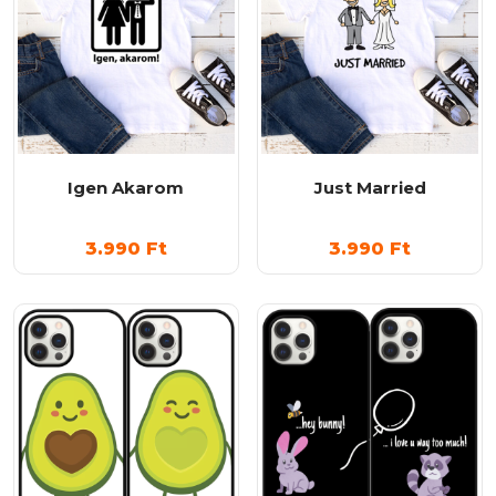
Igen Akarom
Just Married
3.990
Ft
3.990
Ft