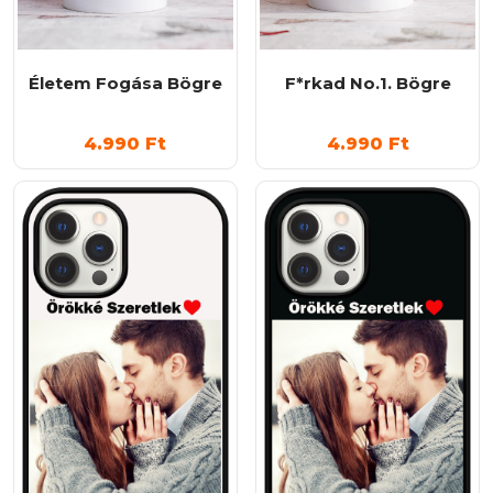
változatok
a
termékoldalon
Életem Fogása Bögre
F*rkad No.1. Bögre
választhatók
ki
4.990
Ft
4.990
Ft