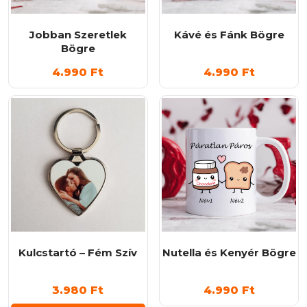
Jobban Szeretlek
Kávé és Fánk Bögre
Bögre
4.990
Ft
4.990
Ft
Kulcstartó – Fém Szív
Nutella és Kenyér Bögre
3.980
Ft
4.990
Ft