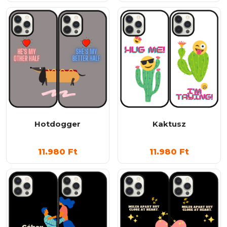
Hotdogger
Kaktusz
11.980
Ft
11.980
Ft