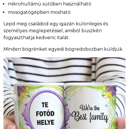
mikrohullámú sütőben használható
mosogatógépben mosható
Lepd meg családod egy igazán különleges és
személyes meglepetéssel, amiből büszkén
fogyaszthatja kedvenc italát.
Minden bögrénket egyedi bögredobozban küldjük.