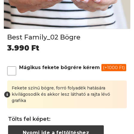
Best Family_02 Bögre
3.990
Ft
Mágikus fekete bögrére kérem
(+1000 Ft)
Fekete színű bögre, forró folyadék hatására
kivilágosodik és akkor lesz látható a rajta lévő
grafika
Tölts fel képet:
Nyomj ide a feltöltéshez