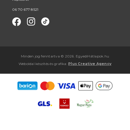
06 70 677 8521
Minden jog fenntartva © 2026. EgyediHátlapok.hu
Weboldal készítés
és
grafika
:
Plus Creative Agency