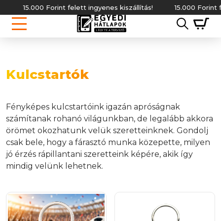
15.000 Forint felett ingyenes kiszállítás!
15.000 Forint felet
Kulcstartók
Fényképes kulcstartóink igazán apróságnak
számítanak rohanó világunkban, de legalább akkora
örömet okozhatunk velük szeretteinknek. Gondolj
csak bele, hogy a fárasztó munka közepette, milyen
jó érzés rápillantani szeretteink képére, akik így
mindig velünk lehetnek.