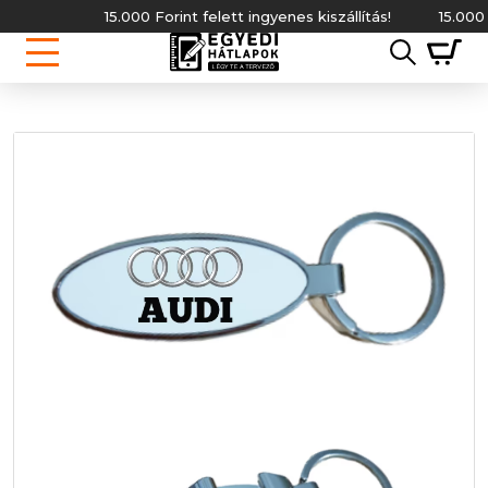
15.000 Forint felett ingyenes kiszállítás!
15.000 Fo