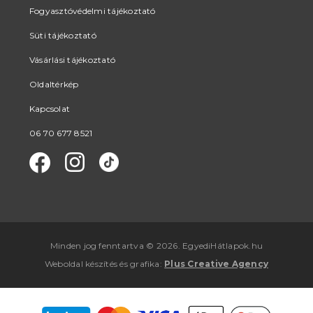
Fogyasztóvédelmi tájékoztató
Süti tájékoztató
Vásárlási tájékoztató
Oldaltérkép
Kapcsolat
06 70 677 8521
Minden jog fenntartva © 2026. EgyediHátlapok.hu
Weboldal készítés
és
grafika
:
Plus Creative Agency