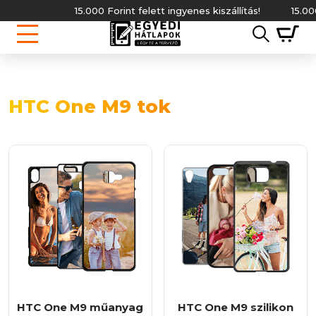
15.000 Forint felett ingyenes kiszállítás!
15.000
HTC One M9 tok
HTC One M9 műanyag
HTC One M9 szilikon