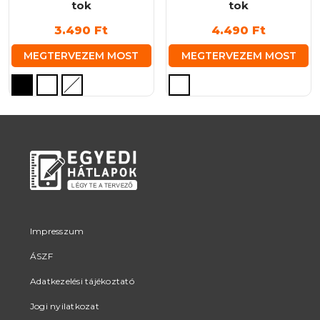
tok
tok
3.490
Ft
4.490
Ft
MEGTERVEZEM MOST
MEGTERVEZEM MOST
Ennek
Ennek
a
a
terméknek
terméknek
több
több
variációja
variációja
van.
van.
A
A
változatok
változatok
a
a
termékoldalon
termékoldalon
Impresszum
választhatók
választhatók
ÁSZF
ki
ki
Adatkezelési tájékoztató
Jogi nyilatkozat