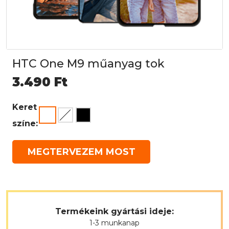
HTC One M9 műanyag tok
3.490
Ft
Keret
színe:
MEGTERVEZEM MOST
Termékeink gyártási ideje:
1-3 munkanap