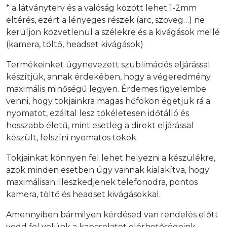
* a látványterv és a valóság között lehet 1-2mm
eltérés, ezért a lényeges részek (arc, szöveg…) ne
kerüljön közvetlenül a szélekre és a kivágások mellé
(kamera, töltő, headset kivágások)
Termékeinket úgynevezett szublimációs eljárással
készítjük, annak érdekében, hogy a végeredmény
maximális minőségű legyen. Érdemes figyelembe
venni, hogy tokjainkra magas hőfokon égetjük rá a
nyomatot, ezáltal lesz tökéletesen időtálló és
hosszabb életű, mint esetleg a direkt eljárással
készült, felszíni nyomatos tokok.
Tokjainkat könnyen fel lehet helyezni a készülékre,
azok minden esetben úgy vannak kialakítva, hogy
maximálisan illeszkedjenek telefonodra, pontos
kamera, töltő és headset kivágásokkal.
Amennyiben bármilyen kérdésed van rendelés előtt
vedd fel velünk a kapcsolatot elérhetőségeink