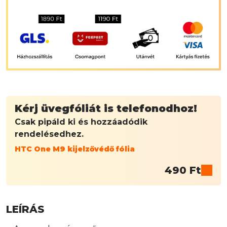
Kérj üvegfóliát is telefonodhoz!
Csak pipáld ki és hozzáadódik
rendelésedhez.
HTC One M9 kijelzővédő fólia
490
Ft
LEÍRÁS