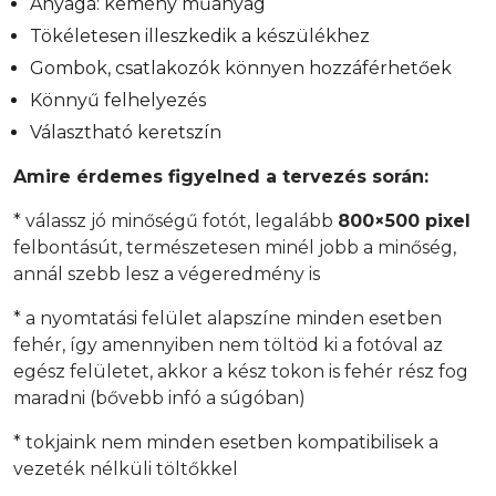
Anyaga: kemény műanyag
Tökéletesen illeszkedik a készülékhez
Gombok, csatlakozók könnyen hozzáférhetőek
Könnyű felhelyezés
Választható keretszín
Amire érdemes figyelned a tervezés során:
* válassz jó minőségű fotót, legalább
800×500 pixel
felbontásút, természetesen minél jobb a minőség,
annál szebb lesz a végeredmény is
* a nyomtatási felület alapszíne minden esetben
fehér, így amennyiben nem töltöd ki a fotóval az
egész felületet, akkor a kész tokon is fehér rész fog
maradni (bővebb infó a súgóban)
* tokjaink nem minden esetben kompatibilisek a
vezeték nélküli töltőkkel