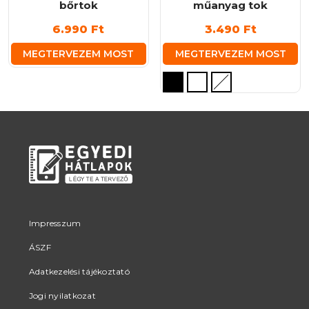
bőrtok
műanyag tok
6.990
Ft
3.490
Ft
MEGTERVEZEM MOST
MEGTERVEZEM MOST
Ennek
a
terméknek
több
variációja
van.
A
változatok
a
termékoldalon
Impresszum
választhatók
ÁSZF
ki
Adatkezelési tájékoztató
Jogi nyilatkozat