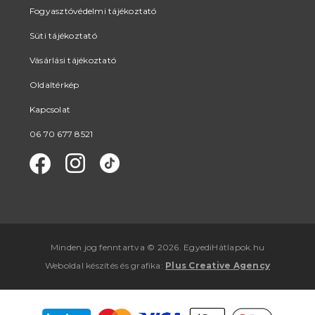
Fogyasztóvédelmi tájékoztató
Süti tájékoztató
Vásárlási tájékoztató
Oldaltérkép
Kapcsolat
06 70 677 8521
Minden jog fenntartva © 2026. EgyediHátlapok.hu
Weboldal készítés
és
grafika
:
Plus Creative Agency