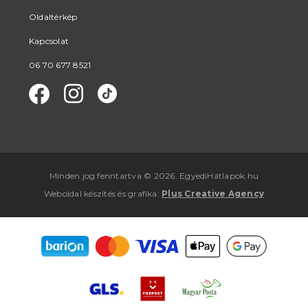
Oldaltérkép
Kapcsolat
06 70 677 8521
Minden jog fenntartva © 2026. EgyediHátlapok.hu
Weboldal készítés
és
grafika
:
Plus Creative Agency