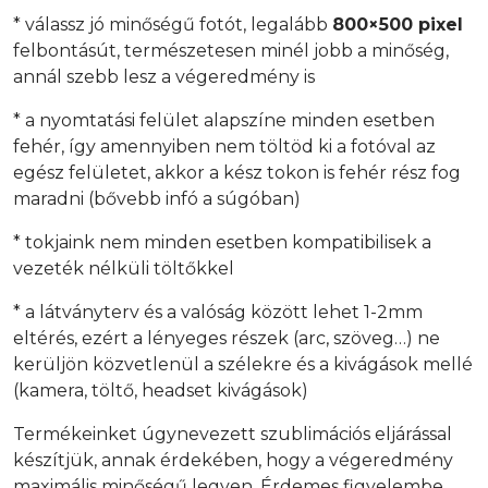
* válassz jó minőségű fotót, legalább
800×500 pixel
felbontásút, természetesen minél jobb a minőség,
annál szebb lesz a végeredmény is
* a nyomtatási felület alapszíne minden esetben
fehér, így amennyiben nem töltöd ki a fotóval az
egész felületet, akkor a kész tokon is fehér rész fog
maradni (bővebb infó a súgóban)
* tokjaink nem minden esetben kompatibilisek a
vezeték nélküli töltőkkel
* a látványterv és a valóság között lehet 1-2mm
eltérés, ezért a lényeges részek (arc, szöveg…) ne
kerüljön közvetlenül a szélekre és a kivágások mellé
(kamera, töltő, headset kivágások)
Termékeinket úgynevezett szublimációs eljárással
készítjük, annak érdekében, hogy a végeredmény
maximális minőségű legyen. Érdemes figyelembe