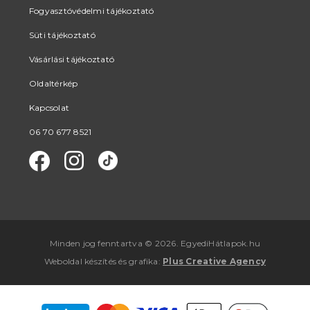
Fogyasztóvédelmi tájékoztató
Süti tájékoztató
Vásárlási tájékoztató
Oldaltérkép
Kapcsolat
06 70 677 8521
Minden jog fenntartva © 2026. EgyediHátlapok.hu
Weboldal készítés
és
grafika
:
Plus Creative Agency