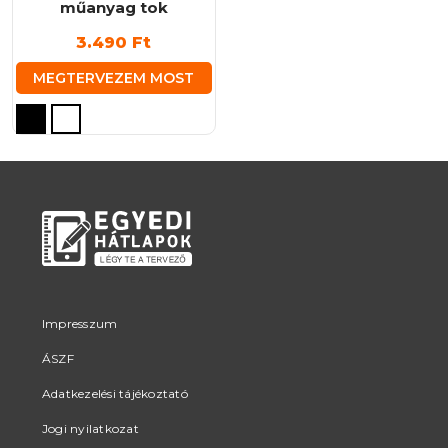
műanyag tok
3.490
Ft
MEGTERVEZEM MOST
Ennek
a
terméknek
több
variációja
van.
A
változatok
a
termékoldalon
Impresszum
választhatók
ÁSZF
ki
Adatkezelési tájékoztató
Jogi nyilatkozat