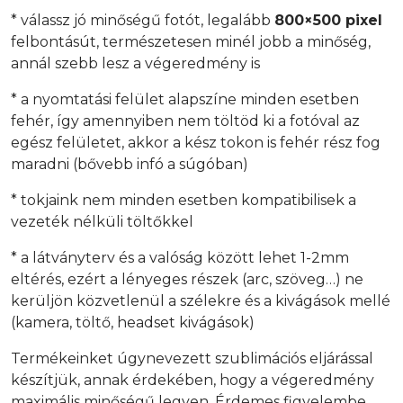
* válassz jó minőségű fotót, legalább
800×500 pixel
felbontásút, természetesen minél jobb a minőség,
annál szebb lesz a végeredmény is
* a nyomtatási felület alapszíne minden esetben
fehér, így amennyiben nem töltöd ki a fotóval az
egész felületet, akkor a kész tokon is fehér rész fog
maradni (bővebb infó a súgóban)
* tokjaink nem minden esetben kompatibilisek a
vezeték nélküli töltőkkel
* a látványterv és a valóság között lehet 1-2mm
eltérés, ezért a lényeges részek (arc, szöveg…) ne
kerüljön közvetlenül a szélekre és a kivágások mellé
(kamera, töltő, headset kivágások)
Termékeinket úgynevezett szublimációs eljárással
készítjük, annak érdekében, hogy a végeredmény
maximális minőségű legyen. Érdemes figyelembe