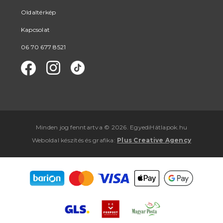
Oldaltérkép
Kapcsolat
06 70 677 8521
Minden jog fenntartva © 2026. EgyediHátlapok.hu
Weboldal készítés
és
grafika
:
Plus Creative Agency