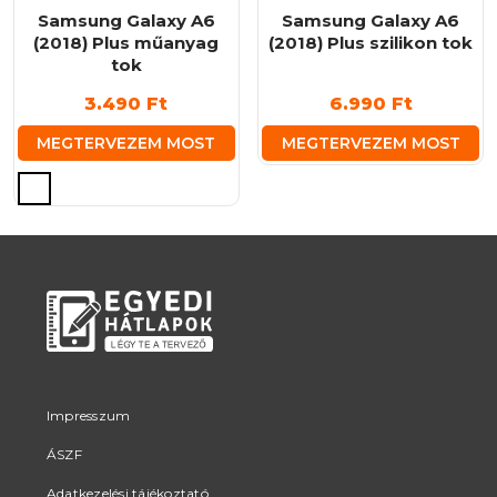
Samsung Galaxy A6
Samsung Galaxy A6
(2018) Plus műanyag
(2018) Plus szilikon tok
tok
3.490
Ft
6.990
Ft
MEGTERVEZEM MOST
MEGTERVEZEM MOST
Ennek
a
terméknek
több
variációja
van.
A
változatok
a
termékoldalon
Impresszum
választhatók
ÁSZF
ki
Adatkezelési tájékoztató