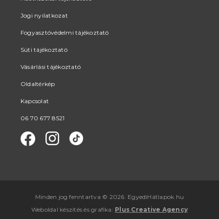
Jogi nyilatkozat
Fogyasztóvédelmi tájékoztató
Süti tájékoztató
Vásárlási tájékoztató
Oldaltérkép
Kapcsolat
06 70 677 8521
Minden jog fenntartva © 2026. EgyediHátlapok.hu
Weboldal készítés
és
grafika
:
Plus Creative Agency